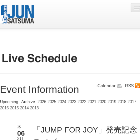
Profile
Live Schedule
Discography
Diary
iCalendar
RSS
Event Information
Photo
Contact
Upcoming
| Archive:
2026
2025
2024
2023
2022
2021
2020
2019
2018
2017
2016
2015
2014
2013
YouTube
Online Lesson
木
「JUMP FOR JOY」発売記念
06
3月