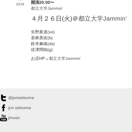
開演20:00〜
2016
都立大学Jammin'
４月２６日(火)＠
都立大学Jammin’
矢野眞道(vo)
若林美佐(b)
鈴木麻緒(ds)
佐津間純(g)
お店HP→
都立大学Jammin’
@junsatsuma
jun.satsuma
jmusic