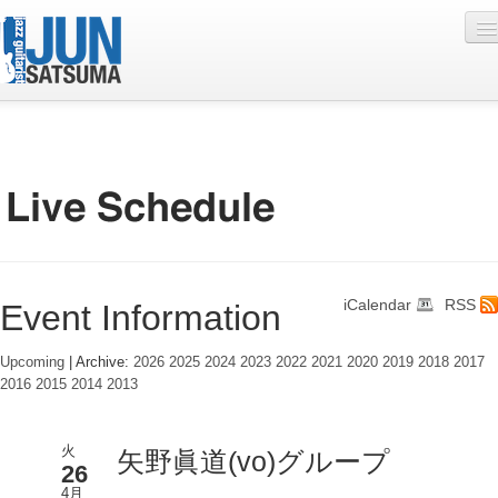
Profile
Live Schedule
Discography
Diary
iCalendar
RSS
Event Information
Photo
Contact
Upcoming
| Archive:
2026
2025
2024
2023
2022
2021
2020
2019
2018
2017
2016
2015
2014
2013
YouTube
Online Lesson
火
矢野眞道(vo)グループ
26
4月