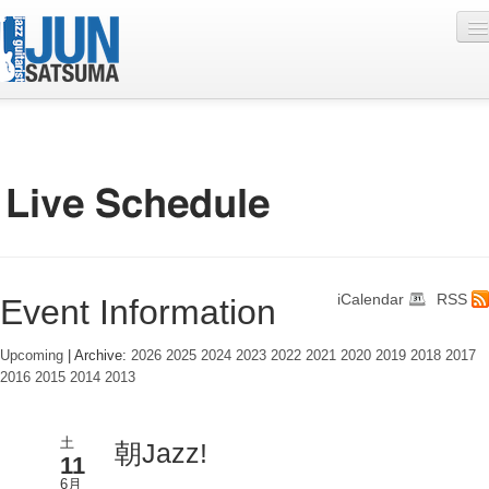
Profile
Live Schedule
Discography
Diary
iCalendar
RSS
Event Information
Photo
Contact
Upcoming
| Archive:
2026
2025
2024
2023
2022
2021
2020
2019
2018
2017
2016
2015
2014
2013
YouTube
Online Lesson
土
朝Jazz!
11
6月