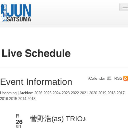
Profile
Live Schedule
Discography
Diary
iCalendar
RSS
Event Information
Photo
Contact
Upcoming
| Archive:
2026
2025
2024
2023
2022
2021
2020
2019
2018
2017
2016
2015
2014
2013
YouTube
Online Lesson
日
菅野浩(as) TRIO♪
26
6月