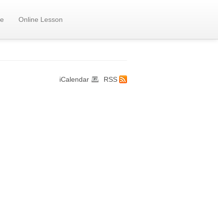
e
Online Lesson
iCalendar
RSS