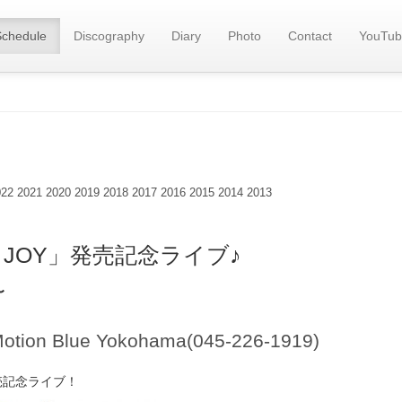
Schedule
Discography
Diary
Photo
Contact
YouTub
022
2021
2020
2019
2018
2017
2016
2015
2014
2013
R JOY」発売記念ライブ♪
〜
otion Blue Yokohama(045-226-1919)
発売記念ライブ！