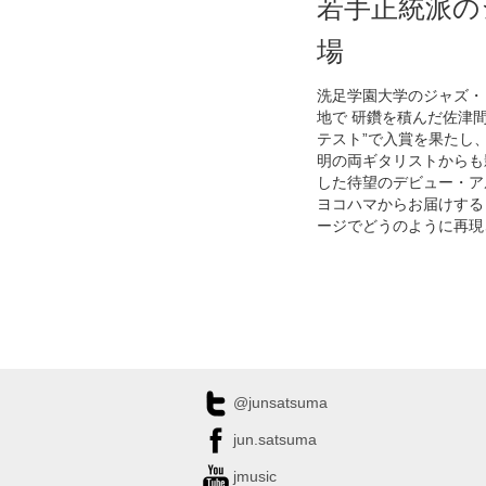
若手正統派の
場
洗足学園大学のジャズ・
地で 研鑽を積んだ佐津
テスト”で入賞を果たし
明の両ギタリストからも
した待望のデビュー・ア
ヨコハマからお届けする
ージでどうのように再現
@junsatsuma
jun.satsuma
jmusic