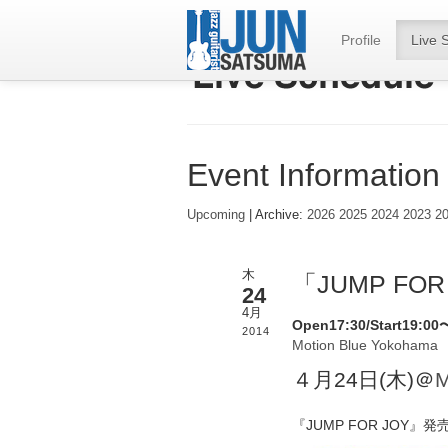
Profile
Live 
Event Information
Upcoming
| Archive:
2026
2025
2024
2023
2
木
「JUMP FO
24
4月
Open17:30/Start19:00
2014
Motion Blue Yokohama
４月24日(木)＠
M
『JUMP FOR JOY』