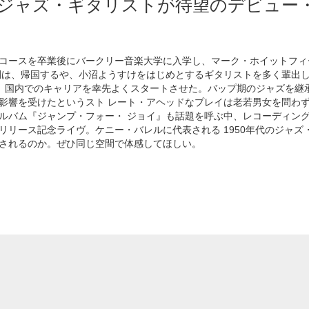
ジャズ・ギタリストが待望のデビュー
コースを卒業後にバークリー音楽大学に入学し、マーク・ホイットフィ
間は、帰国するや、小沼ようすけをはじめとするギタリストを多く輩出し
、 国内でのキャリアを幸先よくスタートさせた。バップ期のジャズを継
影響を受けたというスト レート・アヘッドなプレイは老若男女を問わ
ルバム『ジャンプ・フォー・ ジョイ』も話題を呼ぶ中、レコーディン
リリース記念ライヴ。ケニー・バレルに代表される 1950年代のジャ
されるのか。ぜひ同じ空間で体感してほしい。