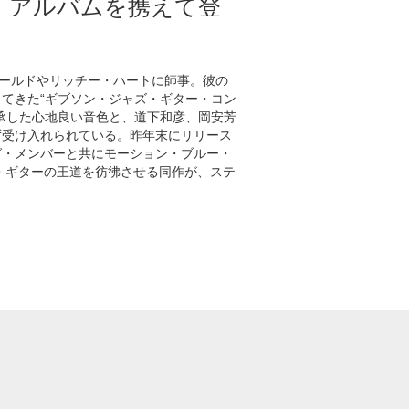
・アルバムを携えて登
ールドやリッチー・ハートに師事。彼の
てきた“ギブソン・ジャズ・ギター・コン
承した心地良い音色と、道下和彦、岡安芳
ず受け入れられている。昨年末にリリース
グ・メンバーと共にモーション・ブルー・
ズ・ギターの王道を彷彿させる同作が、ステ