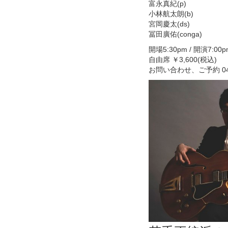
富永真紀(p)
小林航太朗(b)
宮岡慶太(ds)
冨田廣佑(conga)
開場5:30pm / 開演7:00
自由席 ￥3,600(税込)
お問い合わせ、ご予約 045-