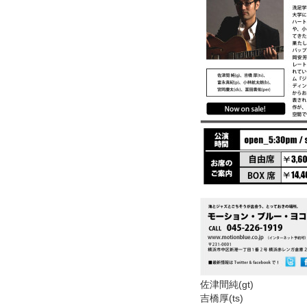
佐津間純(gt)
吉橋厚(ts)