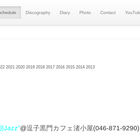
Schedule
Discography
Diary
Photo
Contact
YouTub
022
2021
2020
2019
2018
2017
2016
2015
2014
2013
朝Jazz”
@
逗子黒門カフェ渚小屋
(046-871-9290)