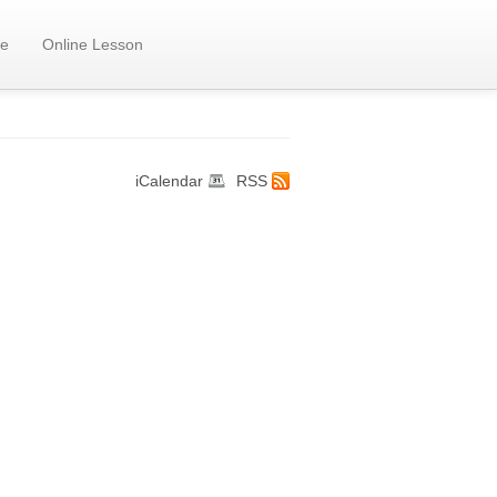
e
Online Lesson
iCalendar
RSS