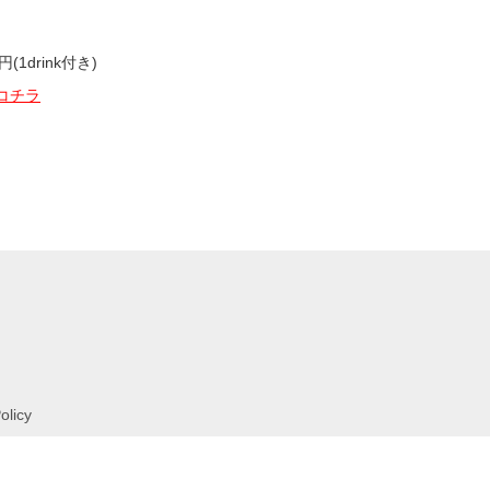
円(1drink付き)
コチラ
olicy