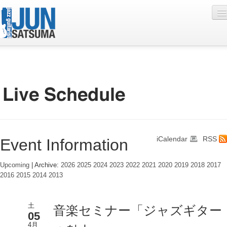
Profile
Live Schedule
Discography
Diary
iCalendar
RSS
Event Information
Photo
Contact
Upcoming
| Archive:
2026
2025
2024
2023
2022
2021
2020
2019
2018
2017
2016
2015
2014
2013
YouTube
Online Lesson
土
音楽セミナー「ジャズギター
05
4月