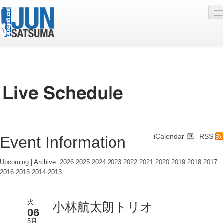
Profile
Live Schedule
Discography
Diary
iCalendar
RSS
Event Information
Photo
Contact
Upcoming
| Archive:
2026
2025
2024
2023
2022
2021
2020
2019
2018
2017
2016
2015
2014
2013
YouTube
Online Lesson
火
小林航太朗トリオ
06
5月