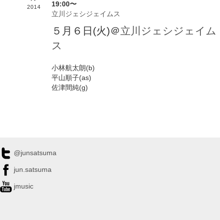
19:00〜
2014
立川ジェシジェイムス
５月６日(火)＠
立川ジェシジェイム
ス
小林航太朗(b)
平山順子(as)
佐津間純(g)
@junsatsuma
jun.satsuma
jmusic