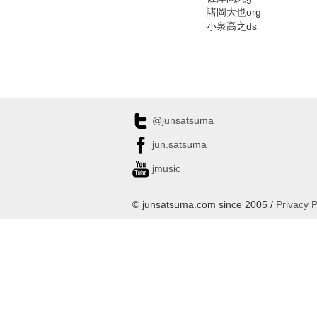
諸岡大也org
小泉高之ds
@junsatsuma
jun.satsuma
jmusic
© junsatsuma.com since 2005 /
Privacy P