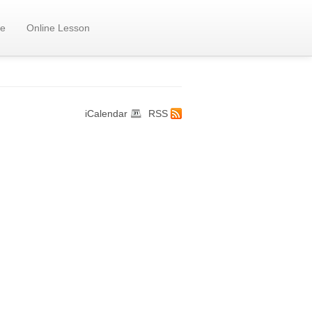
e
Online Lesson
iCalendar
RSS