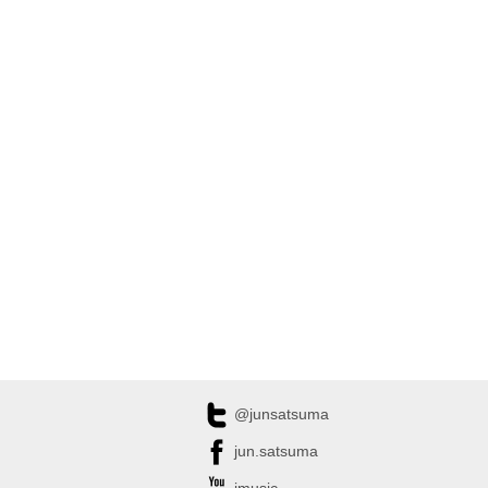
@junsatsuma
jun.satsuma
jmusic