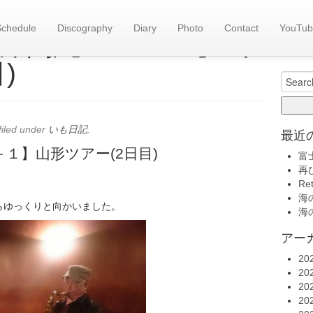
Schedule
Discography
Diary
Photo
Contact
YouTub
旧い
津間純DUO＋１】山
いも日記(
)
Search
for:
filed under
いも日記
.
最近
＋１】山形ツアー(2日目)
富
再
Re
海の
らゆっくりと向かいました。
海の
アー
20
20
20
20