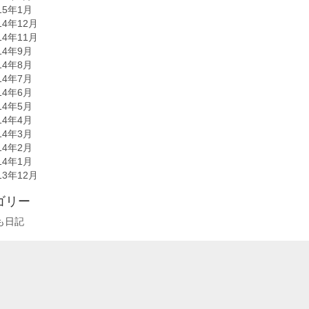
15年1月
14年12月
14年11月
14年9月
14年8月
14年7月
14年6月
14年5月
14年4月
14年3月
14年2月
14年1月
13年12月
ゴリー
も日記