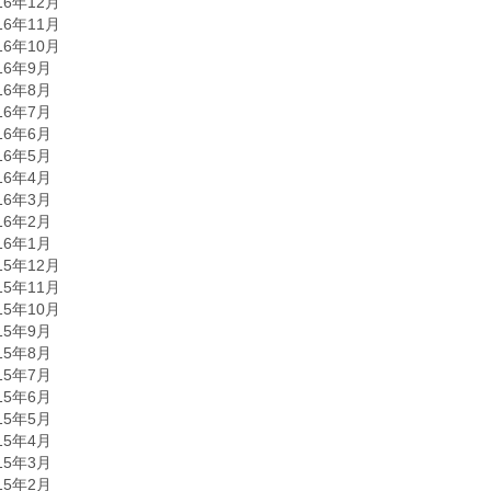
16年12月
16年11月
16年10月
16年9月
16年8月
16年7月
16年6月
16年5月
16年4月
16年3月
16年2月
16年1月
15年12月
15年11月
15年10月
15年9月
15年8月
15年7月
15年6月
15年5月
15年4月
15年3月
15年2月