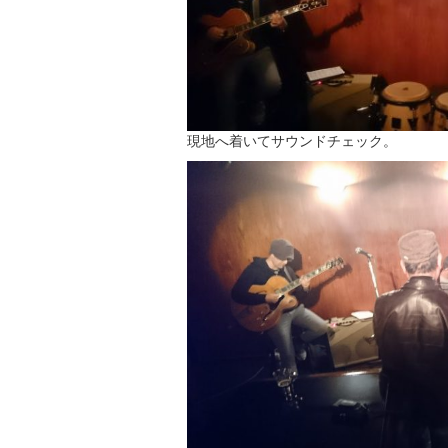
現地へ着いてサウンドチェック。