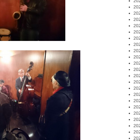
20
20
20
20
20
20
20
20
20
20
20
20
20
20
20
20
20
20
20
20
20
20
20