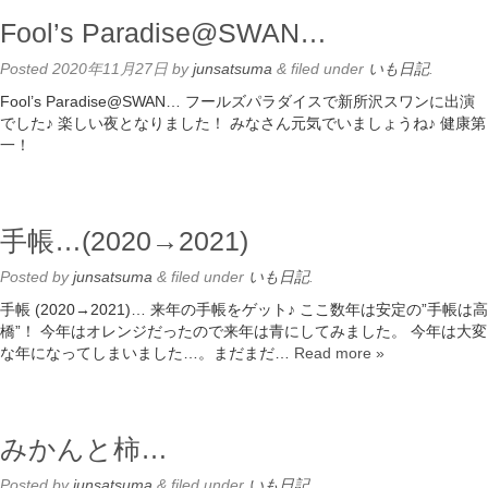
Fool’s Paradise@SWAN…
Posted
2020年11月27日
by
junsatsuma
&
filed under
いも日記
.
Fool’s Paradise@SWAN… フールズパラダイスで新所沢スワンに出演
でした♪ 楽しい夜となりました！ みなさん元気でいましょうね♪ 健康第
一！
手帳…(2020→2021)
Posted
by
junsatsuma
&
filed under
いも日記
.
手帳 (2020→2021)… 来年の手帳をゲット♪ ここ数年は安定の”手帳は高
橋”！ 今年はオレンジだったので来年は青にしてみました。 今年は大変
な年になってしまいました…。まだまだ…
Read more »
みかんと柿…
Posted
by
junsatsuma
&
filed under
いも日記
.