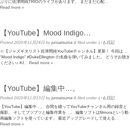
ぶりに佐津間純TRIOのライブがあります。 まだまだ心配…
Read more »
【YouTube】Mood Indigo…
Posted
2020年11月24日
by
junsatsuma
&
filed under
いも日記
.
☆【ジャズギタリスト佐津間純YouTubeチャンネル】更新！ 今回は…
“Mood Indigo” #DukeEllington の名曲を弾いてみました。 どうぞお聴き
ください♪ #J…
Read more »
【YouTube】編集中…。
Posted
2020年11月23日
by
junsatsuma
&
filed under
いも日記
.
【YouTube】編集中…。 合間を縫ってYouTubeチャンネル用の録音と
撮影。 そしてブツブツと編集作業を…。 編集ソフトはfilmoraという動
画編集ソフトを使っています。 最近アップグレードして使える…
Read more »