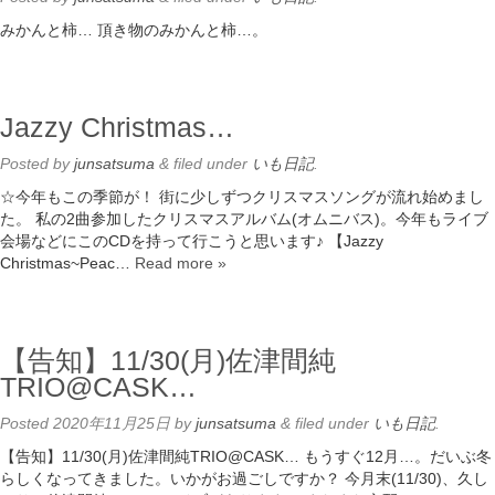
みかんと柿… 頂き物のみかんと柿…。
Jazzy Christmas…
Posted
by
junsatsuma
&
filed under
いも日記
.
☆今年もこの季節が！ 街に少しずつクリスマスソングが流れ始めまし
た。 私の2曲参加したクリスマスアルバム(オムニバス)。今年もライブ
会場などにこのCDを持って行こうと思います♪ 【Jazzy
Christmas~Peac…
Read more »
【告知】11/30(月)佐津間純
TRIO@CASK…
Posted
2020年11月25日
by
junsatsuma
&
filed under
いも日記
.
【告知】11/30(月)佐津間純TRIO@CASK… もうすぐ12月…。だいぶ冬
らしくなってきました。いかがお過ごしですか？ 今月末(11/30)、久し