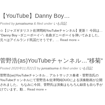
【YouTube】Danny Boy…
Posted
by
junsatsuma
&
filed under
いも日記
.
☆【ジャズギタリスト佐津間純YouTubeチャンネル】更新！ 今回は…
“Danny Boy ~ダニーボーイ~”↓ 名曲ダニーボーイを弾いてみました。
元々はアイルランド民謡だそうです。…
Read more »
菅野浩(as)YouTubeチャンネル…”移菊”
Posted
2020年11月22日
by
junsatsuma
&
filed under
いも日記
.
菅野浩(as)YouTubeチャンネル… アルトサックス奏者・菅野浩氏の
YouTubeチャンネルにて菅野浩＆佐津間純DUOによる演奏動画が公開
されました。 ちなみに今回、菅野氏は演奏はもちろん録音も自ら手が
けています。動…
Read more »