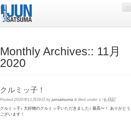
Profile
Monthly Archives::
11月
Live Schedule
2020
Discography
Diary
Photo
クルミッ子！
Contact
Posted
2020年11月29日
by
junsatsuma
&
filed under
いも日記
.
YouTube
クルミッ子♪ 大好物のクルミッ子いただきました♪ 最高〜！ ありがとう
ございます！
Online Lesson