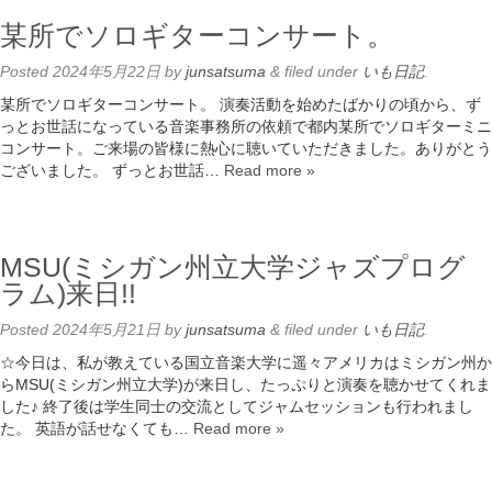
某所でソロギターコンサート。
Posted
2024年5月22日
by
junsatsuma
&
filed under
いも日記
.
某所でソロギターコンサート。 演奏活動を始めたばかりの頃から、ず
っとお世話になっている音楽事務所の依頼で都内某所でソロギターミニ
コンサート。ご来場の皆様に熱心に聴いていただきました。ありがとう
ございました。 ずっとお世話…
Read more »
MSU(ミシガン州立大学ジャズプログ
ラム)来日!!
Posted
2024年5月21日
by
junsatsuma
&
filed under
いも日記
.
☆今日は、私が教えている国立音楽大学に遥々アメリカはミシガン州か
らMSU(ミシガン州立大学)が来日し、たっぷりと演奏を聴かせてくれま
した♪ 終了後は学生同士の交流としてジャムセッションも行われまし
た。 英語が話せなくても…
Read more »