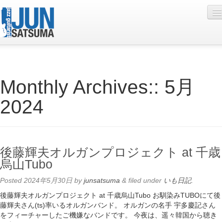
Profile
Monthly Archives::
5月
Live Schedule
2024
Discography
Diary
Photo
後藤輝夫オルガンプロジェクト at 千歳
Contact
烏山Tubo
YouTube
Posted
2024年5月30日
by
junsatsuma
&
filed under
いも日記
.
後藤輝夫オルガンプロジェクト at 千歳烏山Tubo お馴染みTUBOにて後
Online Lesson
藤輝夫さん(ts)率いるオルガンバンド。 オルガンの名手 宇多慶記さん
をフィーチャーしたご機嫌なバンドです。 今夜は、遥々韓国から聴き