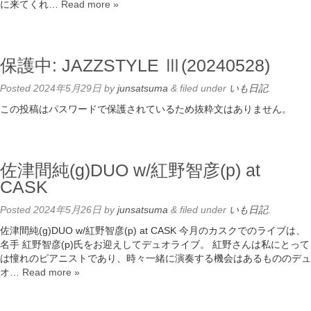
に来てくれ…
Read more »
保護中: JAZZSTYLE Ⅲ(20240528)
Posted
2024年5月29日
by
junsatsuma
&
filed under
いも日記
.
この投稿はパスワードで保護されているため抜粋文はありません。
佐津間純(g)DUO w/紅野智彦(p) at
CASK
Posted
2024年5月26日
by
junsatsuma
&
filed under
いも日記
.
佐津間純(g)DUO w/紅野智彦(p) at CASK 今月のカスクでのライブは、
名手 紅野智彦(p)氏をお迎えしてデュオライブ。 紅野さんは私にとって
は憧れのピアニストであり、時々一緒に演奏する機会はあるもののデュ
オ…
Read more »