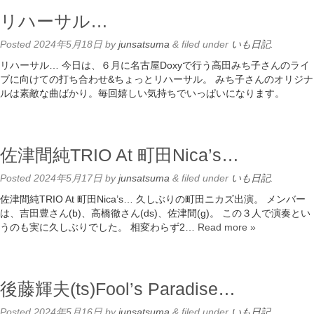
リハーサル…
Posted
2024年5月18日
by
junsatsuma
&
filed under
いも日記
.
リハーサル… 今日は、６月に名古屋Doxyで行う高田みち子さんのライ
ブに向けての打ち合わせ&ちょっとリハーサル。 みち子さんのオリジナ
ルは素敵な曲ばかり。毎回嬉しい気持ちでいっぱいになります。
佐津間純TRIO At 町田Nica’s…
Posted
2024年5月17日
by
junsatsuma
&
filed under
いも日記
.
佐津間純TRIO At 町田Nica’s… 久しぶりの町田ニカズ出演。 メンバー
は、吉田豊さん(b)、高橋徹さん(ds)、佐津間(g)。 この３人で演奏とい
うのも実に久しぶりでした。 相変わらず2…
Read more »
後藤輝夫(ts)Fool’s Paradise…
Posted
2024年5月16日
by
junsatsuma
&
filed under
いも日記
.