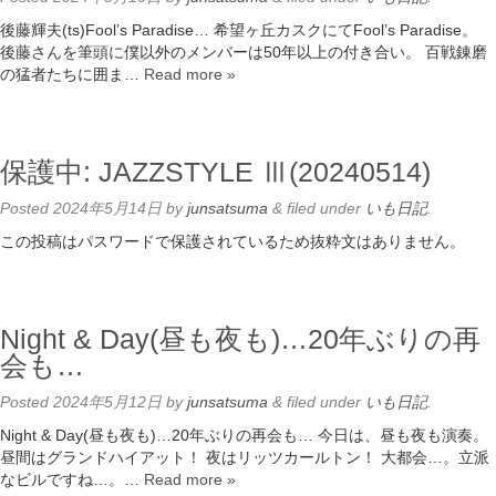
後藤輝夫(ts)Fool’s Paradise… 希望ヶ丘カスクにてFool’s Paradise。
後藤さんを筆頭に僕以外のメンバーは50年以上の付き合い。 百戦錬磨
の猛者たちに囲ま…
Read more »
保護中: JAZZSTYLE Ⅲ(20240514)
Posted
2024年5月14日
by
junsatsuma
&
filed under
いも日記
.
この投稿はパスワードで保護されているため抜粋文はありません。
Night & Day(昼も夜も)…20年ぶりの再
会も…
Posted
2024年5月12日
by
junsatsuma
&
filed under
いも日記
.
Night & Day(昼も夜も)…20年ぶりの再会も… 今日は、昼も夜も演奏。
昼間はグランドハイアット！ 夜はリッツカールトン！ 大都会…。立派
なビルですね…。…
Read more »