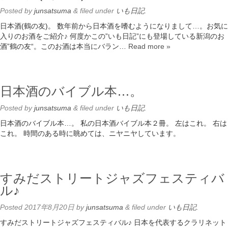
Posted
by
junsatsuma
&
filed under
いも日記
.
日本酒(鶴の友)。 数年前から日本酒を嗜むようになりまして…。お気に
入りのお酒をご紹介♪ 何度かこの”いも日記”にも登場している新潟のお
酒”鶴の友“。このお酒は本当にバラン…
Read more »
日本酒のバイブル本…。
Posted
by
junsatsuma
&
filed under
いも日記
.
日本酒のバイブル本…。 私の日本酒バイブル本２冊。 左はこれ。 右は
これ。 時間のある時に眺めては、ニヤニヤしています。
すみだストリートジャズフェスティバ
ル♪
Posted
2017年8月20日
by
junsatsuma
&
filed under
いも日記
.
すみだストリートジャズフェスティバル♪ 日本を代表するクラリネット