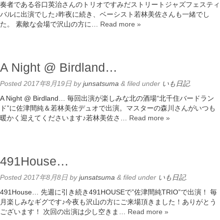
奏者である谷口英治さんのトリオですみだストリートジャズフェスティ
バルに出演でした♪昨夜に続き、ベーシスト若林美佐さんも一緒でし
た。 素敵な会場で沢山の方に…
Read more »
A Night @ Birdland…
Posted
2017年8月19日
by
junsatsuma
&
filed under
いも日記
.
A Night @ Birdland… 毎回出演が楽しみな北の酒場“北千住バードラン
ド”に佐津間純＆若林美佐デュオで出演。マスターの森川さんがいつも
暖かく迎えてくださいます♪若林美佐さ…
Read more »
491House…
Posted
2017年8月8日
by
junsatsuma
&
filed under
いも日記
.
491House… 先週に引き続き491HOUSEで”佐津間純TRIO”で出演！ 毎
月楽しみなギグです♪今夜も沢山の方にご来場頂きました！ありがとう
ございます！ 次回の出演は少し空きま…
Read more »