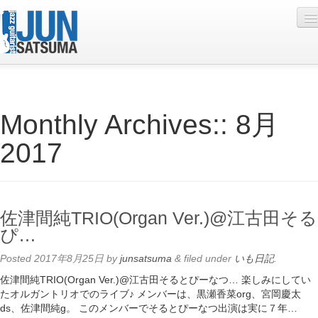
Profile
Monthly Archives::
8月
Live Schedule
2017
Discography
Diary
Photo
佐津間純TRIO(Organ Ver.)@江古田そる
Contact
ぴ…
YouTube
Posted
2017年8月25日
by
junsatsuma
&
filed under
いも日記
.
佐津間純TRIO(Organ Ver.)@江古田そるとぴーなつ… 楽しみにしてい
Online Lesson
たオルガントリオでのライブ♪ メンバーは、黒瀬香菜org、宮岡慶太
ds、佐津間純g。 このメンバーでそるとぴーなつ出演は実に７年…