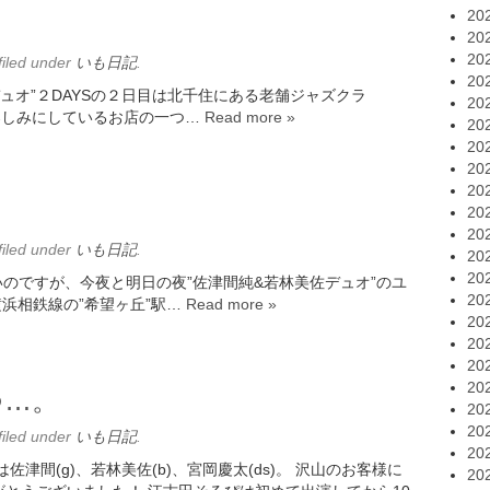
20
20
20
filed under
いも日記
.
20
佐デュオ”２DAYSの２日目は北千住にある老舗ジャズクラ
20
ても楽しみにしているお店の一つ…
Read more »
20
20
20
20
20
20
filed under
いも日記
.
20
20
ないのですが、今夜と明日の夜”佐津間純&若林美佐デュオ”のユ
20
横浜相鉄線の”希望ヶ丘”駅…
Read more »
20
20
20
20
つ…。
20
20
filed under
いも日記
.
20
津間(g)、若林美佐(b)、宮岡慶太(ds)。 沢山のお客様に
20