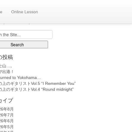
e
Online Lesson
も日記へ
back number)
の投稿
士山…。
び出港！
turned to Yokohama…
上のギタリストVol.5 “I Remember You”
上のギタリストVol.4 “Round midnight”
カイブ
26年8月
26年7月
26年6月
26年5月