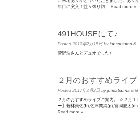
ご来場ありがとういただきました。ありが
年目に突入！益々張り切…
Read more »
491HOUSEにて♪
Posted
2017年2月15日
by
junsatsuma
&
菅野浩さんとデュオでした♪
２月のおすすめライブ
Posted
2017年2月2日
by
junsatsuma
&
fi
２月のおすすめライブご案内。 ☆２月１９日(
ー】若林美佐(b),佐津間純(g),宮岡慶太(d
Read more »