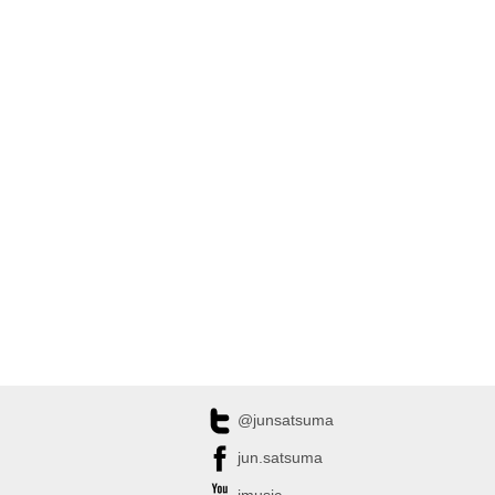
@junsatsuma
jun.satsuma
jmusic