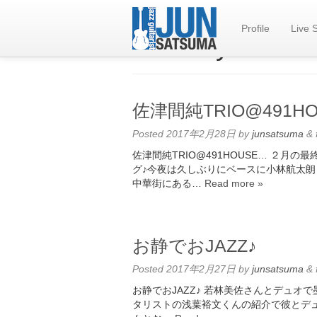
Profile
Live 
Monthly Archiv
佐津間純TRIO@491H
Posted
2017年2月28日
by
junsatsuma
&
佐津間純TRIO@491HOUSE… ２月
グ♪今夜は久しぶりにベースに小林航太朗
中華街にある…
Read more »
お静でおJAZZ♪
Posted
2017年2月27日
by
junsatsuma
&
お静でおJAZZ♪ 若林美佐さんとデュオ
タリストの浅葉裕文くんの紹介で彼とデ