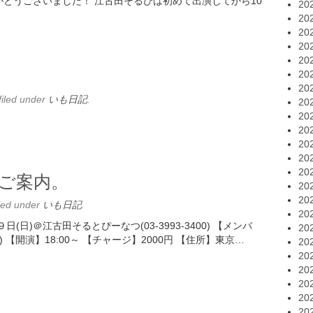
とうございました！ 江古田そるぴは初めて出演してから10
20
20
20
20
20
20
20
filed under
いも日記
.
20
20
20
20
20
20
ご案内。
20
20
led under
いも日記
.
20
日)＠江古田そるとぴーなつ(03-3993-3400) 【メンバ
20
s) 【開演】18:00～ 【チャージ】2000円 【住所】東京…
20
20
20
20
20
20