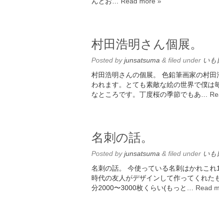
んとお…
Read more »
村田浩明さん個展。
Posted
by
junsatsuma
&
filed under
いも
村田浩明さんの個展。 色鉛筆画家の村田浩
われます。とても素敵な絵の世界で僕は
なところです。丁度桜の季節でもあ…
Re
名刺の話。
Posted
by
junsatsuma
&
filed under
いも
名刺の話。 今使っている名刺はかれこれ
時代の友人がデザインして作ってくれた
分2000〜3000枚くらい(もっと…
Read m