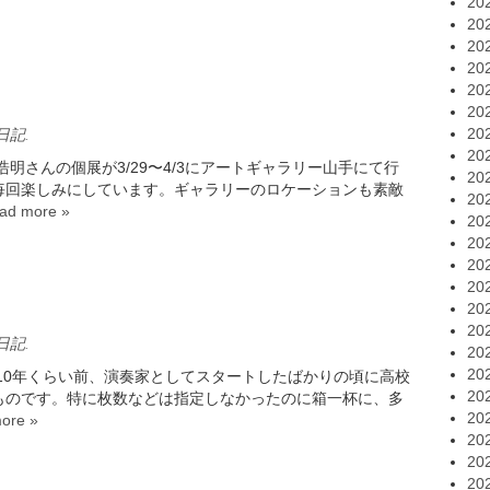
20
20
20
20
20
20
20
日記
.
20
明さんの個展が3/29〜4/3にアートギャラリー山手にて行
20
毎回楽しみにしています。ギャラリーのロケーションも素敵
20
ad more »
20
20
20
20
20
20
日記
.
20
20
10年くらい前、演奏家としてスタートしたばかりの頃に高校
20
ものです。特に枚数などは指定しなかったのに箱一杯に、多
20
ore »
20
20
20