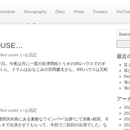
Schedule
Discography
Diary
Photo
Contact
YouTub
旧い
es::
2月 2017
いも日記(
Search
for:
OUSE…
filed under
いも日記
.
最近
の最終日。今夜は月に一度の佐津間純トリオの491ハウスでのギ
富
くん、ドラムはおなじみの宮岡慶太さん。491ハウスは元町
再
Re
海の
海の
アー
20
filed under
いも日記
.
20
で墨田区向島にある素敵なワインバー”お静”にて演奏♪前回、ギ
20
ュオで出演させてもらって、今回で二回目の出演でした。な
20