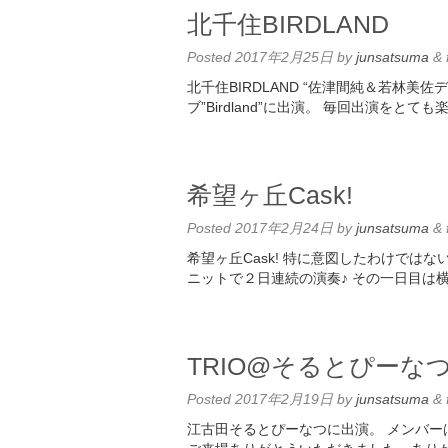
北千住BIRDLAND
Posted
2017年2月25日
by
junsatsuma
&
北千住BIRDLAND “佐津間純＆若林美
ブ”Birdland”に出演。 毎回出演をと
希望ヶ丘Cask!
Posted
2017年2月24日
by
junsatsuma
&
希望ヶ丘Cask! 特に意図したわけでは
ニットで２日連続の演奏♪ その一日目は
TRIO@そるとぴーな
Posted
2017年2月19日
by
junsatsuma
&
江古田そるとぴーなつに出演。 メンバーは佐