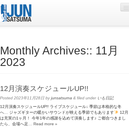
Profile
Monthly Archives::
11月
Live Schedule
2023
Discography
Diary
Photo
12月演奏スケジュールUP!!
Contact
Posted
2023年11月28日
by
junsatsuma
&
filed under
いも日記
.
YouTube
12月演奏スケジュールUP!! ライブスケジュール↓ 季節は本格的な冬
へ… ジャズギターの暖かいサウンドが映える季節でもあります
12月
Online Lesson
は充実の1ヶ月！ 今年1年の感謝を込めて演奏します♪ ご都合つきまし
たら、会場へ足…
Read more »