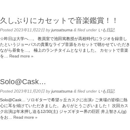
久しぶりにカセットで音楽鑑賞！！
Posted
2023年11月22日
by
junsatsuma
&
filed under
いも日記
.
☆昨日は大学へ…。 教員室で池田篤教授が高校時代にラジオを録音し
たというジョーパスの貴重なライブ音源をカセットで聴かせていただき
ながら昼食を…。 極上のランチタイムとなりました。 カセットで音楽
を…
Read more »
Solo@Cask…
Posted
2023年11月20日
by
junsatsuma
&
filed under
いも日記
.
Solo@Cask… ソロギターで希望ヶ丘カスクに出演♪ ご来場の皆様に熱
心に耳を傾けていただきました。 ありがとうございました！ 次回カス
ク出演は年末押し迫る12/30(土) ジャズギター界の巨匠 井上智さん(g)
をお…
Read more »