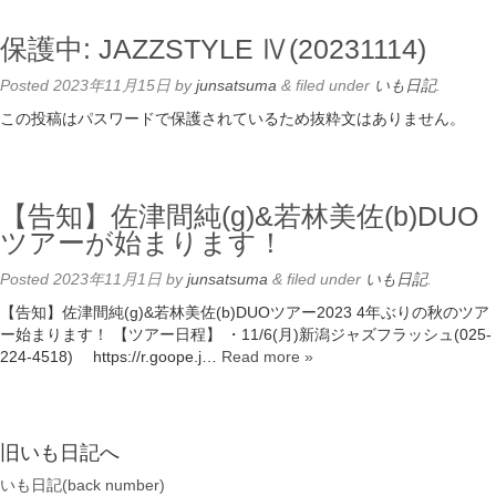
保護中: JAZZSTYLE Ⅳ(20231114)
Posted
2023年11月15日
by
junsatsuma
&
filed under
いも日記
.
この投稿はパスワードで保護されているため抜粋文はありません。
【告知】佐津間純(g)&若林美佐(b)DUO
ツアーが始まります！
Posted
2023年11月1日
by
junsatsuma
&
filed under
いも日記
.
【告知】佐津間純(g)&若林美佐(b)DUOツアー2023 4年ぶりの秋のツア
ー始まります！ 【ツアー日程】 ・11/6(月)新潟ジャズフラッシュ(025-
224-4518) https://r.goope.j…
Read more »
旧いも日記へ
いも日記(back number)