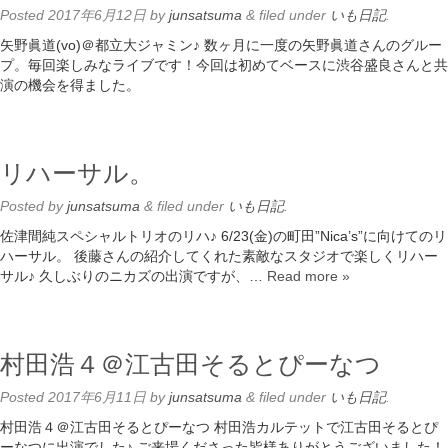
Posted
2017年6月12日
by
junsatsuma
&
filed under
いも日記
.
矢野眞道(vo)＠都立大ジャミン♪ 数ヶ月に一度の矢野眞道さんのグルー
プ。毎回楽しみなライブです！今回は初めてベースに渋谷盛良さんと共
演の機会を得ました。
リハーサル。
Posted
by
junsatsuma
&
filed under
いも日記
.
佐津間純スペシャルトリオのリハ♪ 6/23(金)の町田”Nica’s”に向けてのリ
ハーサル。 後藤さんの紹介してくれた素敵なスタジオで楽しくリハー
サル♪ 久しぶりのニカズの出演ですが、…
Read more »
村田浩４＠江古田そるとぴーなつ
Posted
2017年6月11日
by
junsatsuma
&
filed under
いも日記
.
村田浩４＠江古田そるとぴーなつ 村田浩カルテットで江古田そるとぴ
ーなつに出演でした♪ ご来場くださった皆様ありがとうございました！