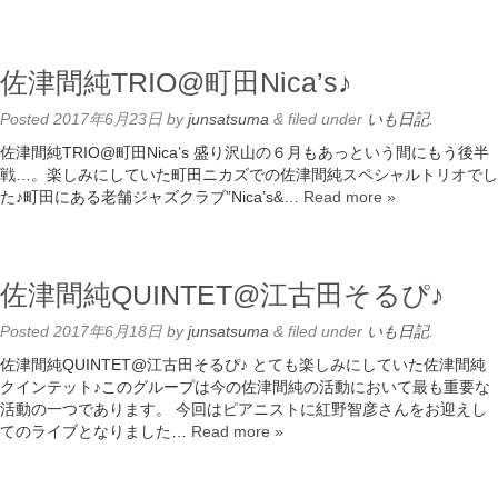
佐津間純TRIO@町田Nica’s♪
Posted
2017年6月23日
by
junsatsuma
&
filed under
いも日記
.
佐津間純TRIO@町田Nica’s 盛り沢山の６月もあっという間にもう後半
戦…。楽しみにしていた町田ニカズでの佐津間純スペシャルトリオでし
た♪町田にある老舗ジャズクラブ”Nica’s&…
Read more »
佐津間純QUINTET@江古田そるぴ♪
Posted
2017年6月18日
by
junsatsuma
&
filed under
いも日記
.
佐津間純QUINTET@江古田そるぴ♪ とても楽しみにしていた佐津間純
クインテット♪このグループは今の佐津間純の活動において最も重要な
活動の一つであります。 今回はピアニストに紅野智彦さんをお迎えし
てのライブとなりました…
Read more »