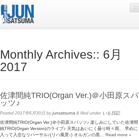
Profile
Monthly Archives::
6月
Live Schedule
2017
Discography
Diary
Photo
佐津間純TRIO(Organ Ver.)＠小田原スパ
Contact
ッツ♪
YouTube
Posted
2017年6月30日
by
junsatsuma
&
filed under
いも日記
.
佐津間純TRIO(Organ Ver.)＠小田原スパッツ♪ 楽しみにしていた佐津間
Online Lesson
純TRIO(Organ Version)のライブ♪ 天気はあいにく曇り時々雨。 早めに
入って入念なリハーサル♪(リハ風景↓) オルガンの黒…
Read more »