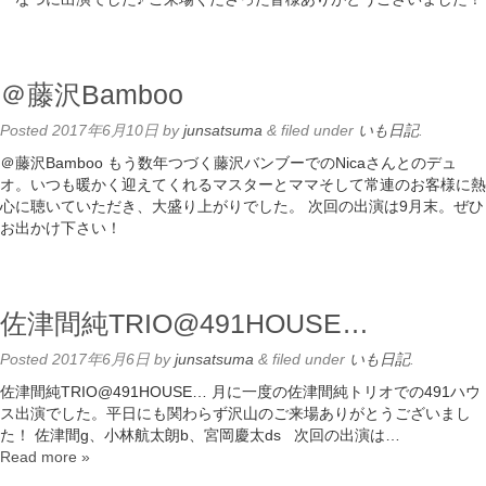
＠藤沢Bamboo
Posted
2017年6月10日
by
junsatsuma
&
filed under
いも日記
.
＠藤沢Bamboo もう数年つづく藤沢バンブーでのNicaさんとのデュ
オ。いつも暖かく迎えてくれるマスターとママそして常連のお客様に熱
心に聴いていただき、大盛り上がりでした。 次回の出演は9月末。ぜひ
お出かけ下さい！
佐津間純TRIO@491HOUSE…
Posted
2017年6月6日
by
junsatsuma
&
filed under
いも日記
.
佐津間純TRIO@491HOUSE… 月に一度の佐津間純トリオでの491ハウ
ス出演でした。平日にも関わらず沢山のご来場ありがとうございまし
た！ 佐津間g、小林航太朗b、宮岡慶太ds 次回の出演は…
Read more »