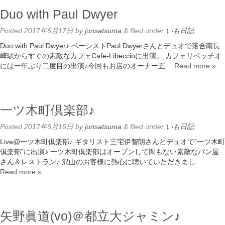
Duo with Paul Dwyer
Posted
2017年6月17日
by
junsatsuma
&
filed under
いも日記
.
Duo with Paul Dwyer♪ ベーシストPaul Dwyerさんとデュオで落合南長
崎駅からすぐの素敵なカフェCafe-Libeccioに出演。 カフェリベッチオ
には一年ぶり二度目の出演♪今回もお店のオーナー五…
Read more »
一ツ木町倶楽部♪
Posted
2017年6月16日
by
junsatsuma
&
filed under
いも日記
.
Live@一ツ木町倶楽部♪ ギタリスト三宅伊智朗さんとデュオで”一ツ木町
倶楽部”に出演♪ 一ツ木町倶楽部はオープンして間もない素敵なパン屋
さん＆レストラン♪ 沢山のお客様に熱心に聴いていただきまし…
Read more »
矢野眞道(vo)＠都立大ジャミン♪