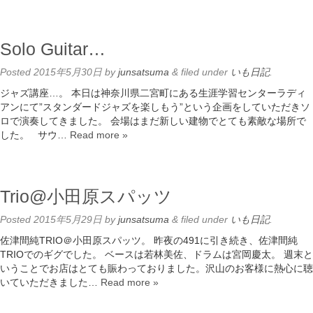
Solo Guitar…
Posted
2015年5月30日
by
junsatsuma
&
filed under
いも日記
.
ジャズ講座…。 本日は神奈川県二宮町にある生涯学習センターラディ
アンにて”スタンダードジャズを楽しもう”という企画をしていただきソ
ロで演奏してきました。 会場はまだ新しい建物でとても素敵な場所で
した。 サウ…
Read more »
Trio@小田原スパッツ
Posted
2015年5月29日
by
junsatsuma
&
filed under
いも日記
.
佐津間純TRIO＠小田原スパッツ。 昨夜の491に引き続き、佐津間純
TRIOでのギグでした。 ベースは若林美佐、ドラムは宮岡慶太。 週末と
いうことでお店はとても賑わっておりました。沢山のお客様に熱心に聴
いていただきました…
Read more »