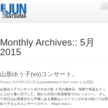
Profile
Monthly Archives::
5月
Live Schedule
2015
Discography
Diary
Photo
山形ゆう子(vo)コンサート。
Contact
Posted
2015年5月31日
by
junsatsuma
&
filed under
いも日記
.
YouTube
山形ゆう子コンサート＠けやきの杜 ５月の最終日。快晴で気温もぐっ
と上がり暑い日でした。朝から渋谷の音楽教室でのレッスンへ。 そし
Online Lesson
て本日はお昼過ぎから平塚にある素敵なレストランけやきの杜にて山形
ゆう子さんのコンサートのゲス…
Read more »