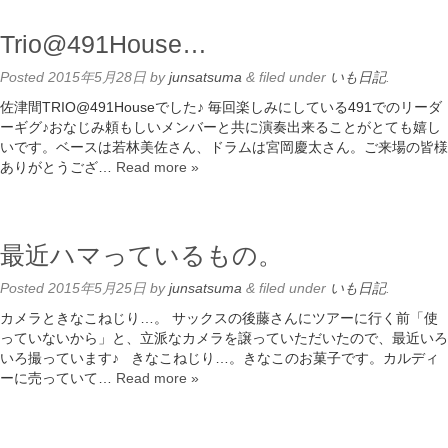
Trio@491House…
Posted
2015年5月28日
by
junsatsuma
&
filed under
いも日記
.
佐津間TRIO@491Houseでした♪ 毎回楽しみにしている491でのリーダ
ーギグ♪おなじみ頼もしいメンバーと共に演奏出来ることがとても嬉し
いです。ベースは若林美佐さん、ドラムは宮岡慶太さん。ご来場の皆様
ありがとうござ…
Read more »
最近ハマっているもの。
Posted
2015年5月25日
by
junsatsuma
&
filed under
いも日記
.
カメラときなこねじり…。 サックスの後藤さんにツアーに行く前「使
っていないから」と、立派なカメラを譲っていただいたので、最近いろ
いろ撮っています♪ きなこねじり…。きなこのお菓子です。カルディ
ーに売っていて…
Read more »