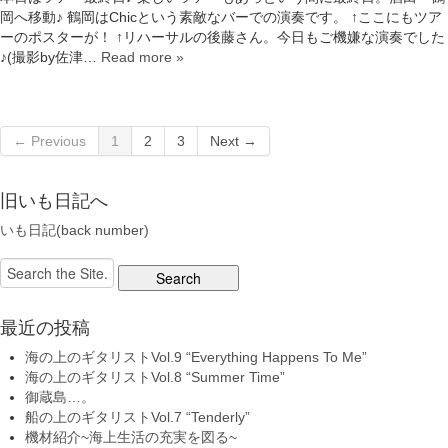
岡へ移動♪ 鶴岡はChicという素敵なバーでの演奏です。 ↑ここにもツア
ーのポスターが！ ↑リハーサルの後藤さん。今日もご機嫌な演奏でした
♪(撮影by佐津…
Read more »
← Previous
1
2
3
Next →
旧いも日記へ
いも日記(back number)
Search
for:
最近の投稿
海の上のギタリストVol.9 “Everything Happens To Me”
海の上のギタリストVol.8 “Summer Time”
御蔵島…。
船の上のギタリストVol.7 “Tenderly”
機材紹介~海上生活の充実を図る~