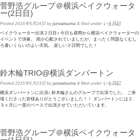
菅野浩グループ＠横浜ベイクウォータ
ー(2日目)
Posted
2015年5月24日
by
junsatsuma
&
filed under
いも日記
.
ベイクウォーター出演２日目♪ 今日も昼間から横浜ベイクウォーターの
イベントで演奏。 雨が心配されていましたが、まったく問題なくむし
ろ暑いくらいのよい天気。 楽しい２日間でした！
鈴木輪TRIO@横浜ダンバートン
Posted
2015年5月23日
by
junsatsuma
&
filed under
いも日記
.
横浜ダンバートンに出演♪ 鈴木輪さんのグループで出演でした。 ご来
場くださった皆様ありがとうございました！！ ダンバートンには２、
３ヶ月に一度のペースで出演させていただいています。
菅野浩グループ＠横浜ベイクウォータ