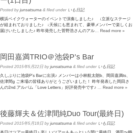
ー(1日目)
Posted
by
junsatsuma
&
filed under
いも日記
.
横浜ベイクウォーターのイベントで演奏しました♪ ↓立派なステージ
が組まれておりました♪ ↓天候にも恵まれて、豪華メンバーで楽しくお
届けいたしました♪ 昨年発売した菅野浩さんのアル…
Read more »
岡田嘉満TRIO＠池袋P’s Bar
Posted
2015年5月22日
by
junsatsuma
&
filed under
いも日記
.
久しぶりに池袋P’s Barに出演♪ メンバーは小林航太朗b、岡田嘉満ts、
佐津間g ご来場の皆様ありがとうございました！ 昨年発表した岡田さ
んの2nd.アルバム「Love Letters」好評発売中です♪ …
Read more »
後藤輝夫＆佐津間純Duo Tour(最終日)
Posted
2015年5月18日
by
junsatsuma
&
filed under
いも日記
.
本日はツアー最終日♪ 楽しいツアーもあっという間に最終日。酒田〜鶴