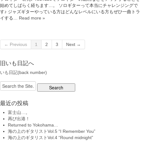
始めてしばらく経ちます…。 ソロギターって本当にチャレンジングで
す♪ ジャズギターやっている方はどんなレベルにいる方もぜひ一曲トラ
イする…
Read more »
← Previous
1
2
3
Next →
旧いも日記へ
いも日記(back number)
Search
for:
最近の投稿
富士山…。
再び出港！
Returned to Yokohama…
海の上のギタリストVol.5 “I Remember You”
海の上のギタリストVol.4 “Round midnight”