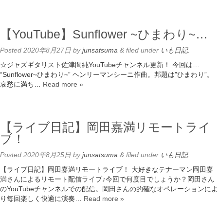
【YouTube】Sunflower ~ひまわり~…
Posted
2020年8月27日
by
junsatsuma
&
filed under
いも日記
.
☆ジャズギタリスト佐津間純YouTubeチャンネル更新！ 今回は…
“Sunflower~ひまわり~” ヘンリーマンシーニ作曲。邦題は”ひまわり”。
哀愁に満ち…
Read more »
【ライブ日記】岡田嘉満リモートライ
ブ！
Posted
2020年8月25日
by
junsatsuma
&
filed under
いも日記
.
【ライブ日記】岡田嘉満リモートライブ！ 大好きなテナーマン岡田嘉
満さんによるリモート配信ライブ♪今回で何度目でしょうか？岡田さん
のYouTubeチャンネルでの配信。岡田さんの的確なオペレーションによ
り毎回楽しく快適に演奏…
Read more »