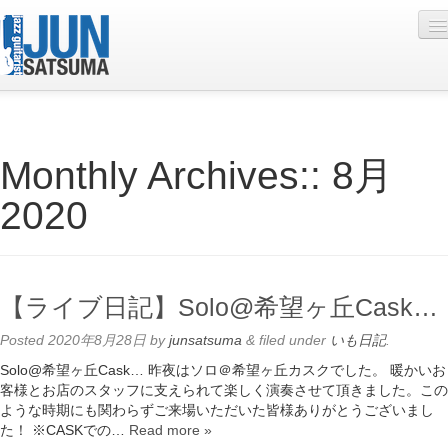
Profile
Monthly Archives::
8月
Live Schedule
2020
Discography
Diary
Photo
【ライブ日記】Solo@希望ヶ丘Cask…
Contact
Posted
2020年8月28日
by
junsatsuma
&
filed under
いも日記
.
YouTube
Solo@希望ヶ丘Cask… 昨夜はソロ＠希望ヶ丘カスクでした。 暖かいお
客様とお店のスタッフに支えられて楽しく演奏させて頂きました。この
Online Lesson
ような時期にも関わらずご来場いただいた皆様ありがとうございまし
た！ ※CASKでの…
Read more »