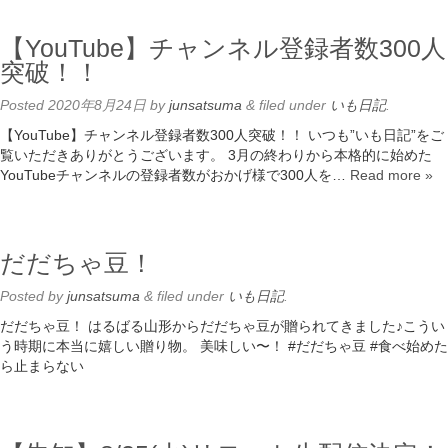
【YouTube】チャンネル登録者数300人
突破！！
Posted
2020年8月24日
by
junsatsuma
&
filed under
いも日記
.
【YouTube】チャンネル登録者数300人突破！！ いつも”いも日記”をご
覧いただきありがとうございます。 3月の終わりから本格的に始めた
YouTubeチャンネルの登録者数がおかげ様で300人を…
Read more »
だだちゃ豆！
Posted
by
junsatsuma
&
filed under
いも日記
.
だだちゃ豆！ はるばる山形からだだちゃ豆が贈られてきました♪こうい
う時期に本当に嬉しい贈り物。 美味しい〜！ #だだちゃ豆 #食べ始めた
ら止まらない