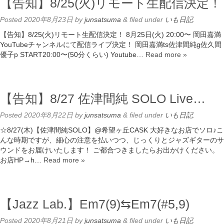
【告知】8/25(火)リモート生配信決定！
Posted
2020年8月23日
by
junsatsuma
&
filed under
いも日記
.
【告知】8/25(火)リモート生配信決定！ 8月25日(火) 20:00〜 岡田嘉満
YouTubeチャンネルにて配信ライブ決定！ 岡田嘉満ts佐津間純g佐久間
優子p START20:00〜(50分くらい) Youtube…
Read more »
【告知】8/27 佐津間純 SOLO Live…
Posted
2020年8月22日
by
junsatsuma
&
filed under
いも日記
.
☆8/27(木)【佐津間純SOLO】@希望ヶ丘CASK 大好きなお店でソロ♪こ
んな時期ですが、細心の注意を払いつつ、じっくりとジャズギターのサ
ウンドをお届けいたします！ ご都合つきましたらお出かけください。
お店HP→h…
Read more »
【Jazz Lab.】Em7(9)⇆Em7(#5,9)
Posted
2020年8月21日
by
junsatsuma
&
filed under
いも日記
.