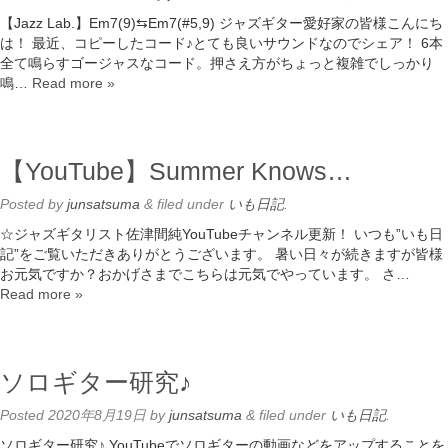
【Jazz Lab.】Em7(9)⇆Em7(#5,9) ジャズギター愛好家の皆様こんにち
は！ 最近、コピーしたコード♪とても良いサウンドなのでシェア！ 6本
全て鳴らすゴージャスなコード。押さえ方がちょっと複雑でしっかり
鳴…
Read more »
【YouTube】Summer Knows…
Posted
by
junsatsuma
&
filed under
いも日記
.
☆ジャズギタリスト佐津間純YouTubeチャンネル更新！ いつも”いも日
記”をご覧いただきありがとうございます。 暑い日々が続きますが皆様
お元気ですか？おかげさまでこちらは元気でやっています。 さ…
Read more »
ソロギター研究♪
Posted
2020年8月19日
by
junsatsuma
&
filed under
いも日記
.
ソロギター研究♪ YouTubeでソロギターの動画などをアップすることを