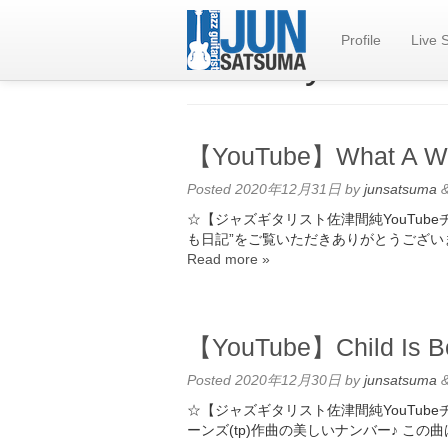
Profile
Live 
Monthly Archiv
【YouTube】What A Wo
Posted
2020年12月31日
by
junsatsuma
☆【ジャズギタリスト佐津間純YouTub
も日記”をご覧いただきありがとうございます
Read more »
【YouTube】Child Is 
Posted
2020年12月30日
by
junsatsuma
☆【ジャズギタリスト佐津間純YouTubeチャン
ーンズ(tp)作曲の美しいナンバー♪ この曲