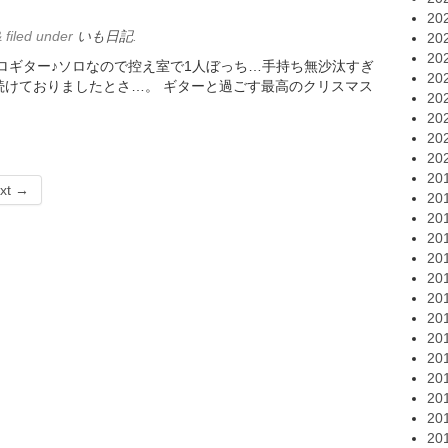
20
&
filed under
いも日記
.
20
20
ロギター♪ソロなので控え室で1人ぼっち…手持ち無沙汰すぎ
20
続けておりましたとさ…。 ギターと過ごす最高のクリスマス
20
20
20
20
20
xt →
20
20
20
20
20
20
20
20
20
20
20
20
20