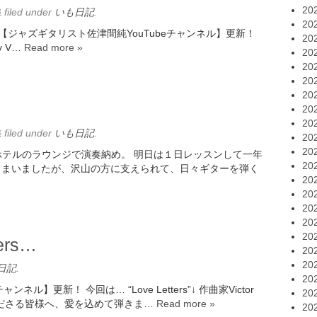
20
&
filed under
いも日記
.
20
Love… ☆【ジャズギタリスト佐津間純YouTubeチャンネル】更新！
20
my V…
Read more »
20
20
20
20
20
20
&
filed under
いも日記
.
20
20
某ホテルのラウンジで演奏納め。 明日は１日レッスンして一年
20
しまいましたが、沢山の方に支えられて、日々ギターを弾く
20
20
20
20
20
ers…
20
20
日記
.
20
ル】更新！ 今回は… “Love Letters”↓ 作曲家Victor
20
くださる皆様へ、愛を込めて弾きま…
Read more »
20