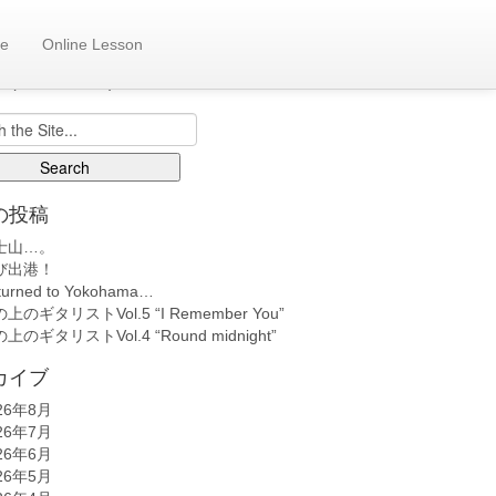
e
Online Lesson
も日記へ
back number)
の投稿
士山…。
び出港！
turned to Yokohama…
上のギタリストVol.5 “I Remember You”
上のギタリストVol.4 “Round midnight”
カイブ
26年8月
26年7月
26年6月
26年5月