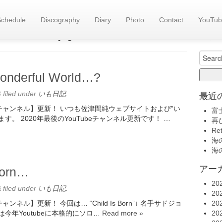
Schedule
Discography
Diary
Photo
Contact
YouTub
旧い
es::
12月 2020
いも日記(
Search
for:
nderful World…?
&
filed under
いも日記
.
最近
eチャンネル】更新！ いつも佐津間純ウェブサイトおよび”い
富
。 2020年最後のYouTubeチャンネル更新です！ …
再
Re
海の
海の
アー
Born…
20
&
filed under
いも日記
.
20
ネル】更新！ 今回は… “Child Is Born”↓ 名手サドジョ
20
は今年Youtubeに本格的にソロ…
Read more »
20