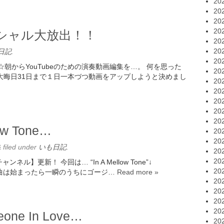
20
20
20
20
ペシャル大放出！！
20
20
日記
.
20
 ☆朝からYouTubeのための演奏動画編集を…。 何を思った
20
大晦日31日まで１日一本づつ動画をアップしようと決めまし
20
20
20
20
20
ow Tone…
20
20
&
filed under
いも日記
.
20
20
ル】更新！ 今回は… “In A Mellow Tone”↓
20
トンの楽曲は始まったら一瞬のうちにゴージ…
Read more »
20
20
20
20
one In Love…
20