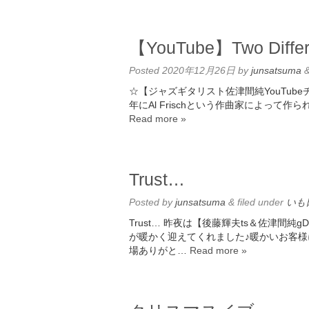
【YouTube】Two Differ
Posted
2020年12月26日
by
junsatsuma
☆【ジャズギタリスト佐津間純YouTubeチャンネル
年にAl Frischという作曲家によって
Read more »
Trust…
Posted
by
junsatsuma
&
filed under
いも
Trust… 昨夜は【後藤輝夫ts＆佐津間純
が暖かく迎えてくれました♪暖かいお客様
場ありがと…
Read more »