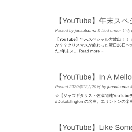
【YouTube】年末ス
Posted
by
junsatsuma
&
filed under
いも
【YouTube】年末スペシャル大放出！！
か？？クリスマスが終わった翌日26日〜
た♪年末ス…
Read more »
【YouTube】In A Mell
Posted
2020年12月29日
by
junsatsuma
☆【ジャズギタリスト佐津間純YouTubeチャンネ
#DukeEllington の名曲。エリン
【YouTube】Like Some