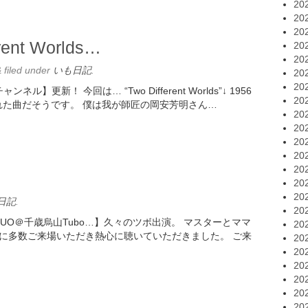
20
20
20
ent Worlds…
20
20
&
filed under
いも日記
.
20
20
】更新！ 今回は… “Two Different Worlds”↓ 1956
20
作られた曲だそうです。 僕は我が師匠の岡安芳明さん…
20
20
20
20
20
20
20
日記
.
20
gDUO＠千歳烏山Tubo…】久々のツボ出演。 マスターとママ
20
に多数ご来場いただき熱心に聴いていただきました。 ご来
20
20
20
20
20
20