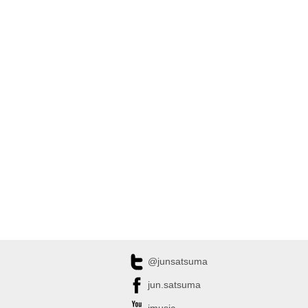
@junsatsuma
jun.satsuma
jmusic