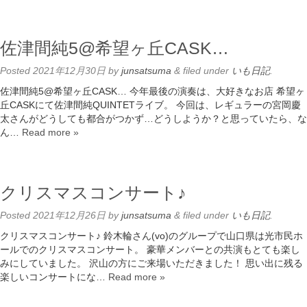
佐津間純5@希望ヶ丘CASK…
Posted
2021年12月30日
by
junsatsuma
&
filed under
いも日記
.
佐津間純5@希望ヶ丘CASK… 今年最後の演奏は、大好きなお店 希望ヶ
丘CASKにて佐津間純QUINTETライブ。 今回は、レギュラーの宮岡慶
太さんがどうしても都合がつかず…どうしようか？と思っていたら、な
ん…
Read more »
クリスマスコンサート♪
Posted
2021年12月26日
by
junsatsuma
&
filed under
いも日記
.
クリスマスコンサート♪ 鈴木輪さん(vo)のグループで山口県は光市民ホ
ールでのクリスマスコンサート。 豪華メンバーとの共演もとても楽し
みにしていました。 沢山の方にご来場いただきました！ 思い出に残る
楽しいコンサートにな…
Read more »