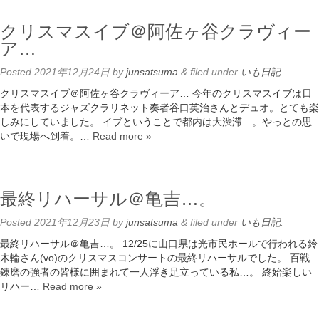
クリスマスイブ＠阿佐ヶ谷クラヴィー
ア…
Posted
2021年12月24日
by
junsatsuma
&
filed under
いも日記
.
クリスマスイブ＠阿佐ヶ谷クラヴィーア… 今年のクリスマスイブは日
本を代表するジャズクラリネット奏者谷口英治さんとデュオ。とても楽
しみにしていました。 イブということで都内は大渋滞…。やっとの思
いで現場へ到着。…
Read more »
最終リハーサル＠亀吉…。
Posted
2021年12月23日
by
junsatsuma
&
filed under
いも日記
.
最終リハーサル＠亀吉…。 12/25に山口県は光市民ホールで行われる鈴
木輪さん(vo)のクリスマスコンサートの最終リハーサルでした。 百戦
錬磨の強者の皆様に囲まれて一人浮き足立っている私…。 終始楽しい
リハー…
Read more »