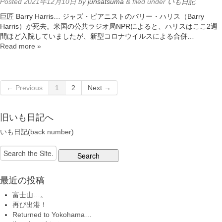
Posted
2021年12月10日
by
junsatsuma
&
filed under
いも日記
.
巨匠 Barry Harris… ジャズ・ピアニストのバリー・ハリス（Barry
Harris）が死去。米国の公共ラジオ局NPRによると、ハリスはここ2週
間ほど入院していましたが、新型コロナウイルスによる合併…
Read more »
← Previous
1
2
Next →
旧いも日記へ
いも日記(back number)
Search
for:
最近の投稿
富士山…。
再び出港！
Returned to Yokohama…