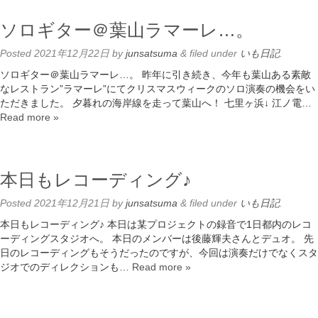
ソロギター＠葉山ラマーレ…。
Posted
2021年12月22日
by
junsatsuma
&
filed under
いも日記
.
ソロギター＠葉山ラマーレ…。 昨年に引き続き、今年も葉山ある素敵
なレストラン”ラマーレ”にてクリスマスウィークのソロ演奏の機会をい
ただきました。 夕暮れの海岸線を走って葉山へ！ 七里ヶ浜↓ 江ノ電…
Read more »
本日もレコーディング♪
Posted
2021年12月21日
by
junsatsuma
&
filed under
いも日記
.
本日もレコーディング♪ 本日は某プロジェクトの録音で1日都内のレコ
ーディングスタジオへ。 本日のメンバーは後藤輝夫さんとデュオ。 先
日のレコーディングもそうだったのですが、今回は演奏だけでなくスタ
ジオでのディレクションも…
Read more »