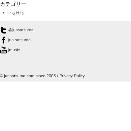
カテゴリー
いも日記
@junsatsuma
jun.satsuma
jmusic
© junsatsuma.com since 2005 /
Privacy Policy