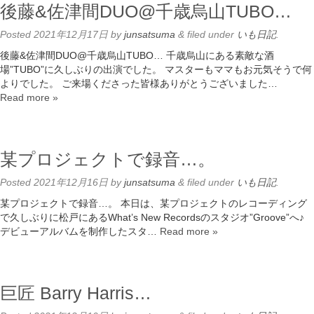
後藤&佐津間DUO@千歳烏山TUBO…
Posted
2021年12月17日
by
junsatsuma
&
filed under
いも日記
.
後藤&佐津間DUO@千歳烏山TUBO… 千歳烏山にある素敵な酒
場”TUBO”に久しぶりの出演でした。 マスターもママもお元気そうで何
よりでした。 ご来場くださった皆様ありがとうございました…
Read more »
某プロジェクトで録音…。
Posted
2021年12月16日
by
junsatsuma
&
filed under
いも日記
.
某プロジェクトで録音…。 本日は、某プロジェクトのレコーディング
で久しぶりに松戸にあるWhat’s New Recordsのスタジオ”Groove”へ♪
デビューアルバムを制作したスタ…
Read more »
巨匠 Barry Harris…