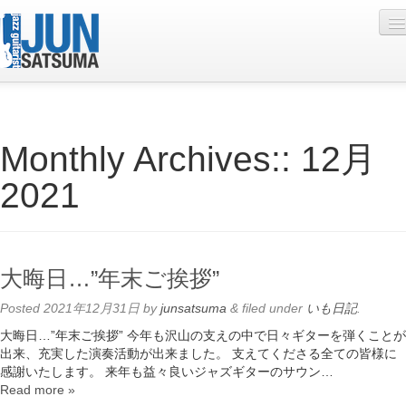
Profile
Monthly Archives::
12月
Live Schedule
2021
Discography
Diary
Photo
大晦日…”年末ご挨拶”
Contact
Posted
2021年12月31日
by
junsatsuma
&
filed under
いも日記
.
YouTube
大晦日…”年末ご挨拶” 今年も沢山の支えの中で日々ギターを弾くことが
出来、充実した演奏活動が出来ました。 支えてくださる全ての皆様に
Online Lesson
感謝いたします。 来年も益々良いジャズギターのサウン…
Read more »