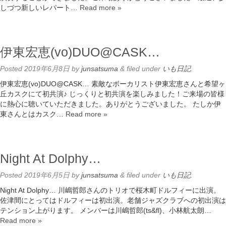
しづつ新しいレパート…
Read more »
伊東宏恵(vo)DUO@CASK…
Posted
2019年6月8日
by
junsatsuma
&
filed under
いも日記
.
伊東宏恵(vo)DUO@CASK… 素敵なボーカリスト伊東宏恵さんと希望ヶ
丘カスクにて初共演♪ じっくりと初共演を楽しみました！ご来場の皆様
に熱心に聴いていただきました。ありがとうございました。 たしか伊
東さんとはカスク…
Read more »
Night At Dolphy…
Posted
2019年6月5日
by
junsatsuma
&
filed under
いも日記
.
Night At Dolphy… 川嶋哲郎さんのトリオで桜木町ドルフィーに出演。
佐津間にとってはドルフィーは初出演。老舗ジャズクラブへの初出演は
テンション上がります。 メンバーは川嶋哲郎(ts&fl)、小林航太朗…
Read more »