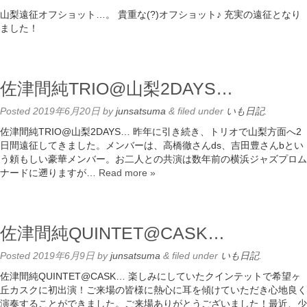
山梨遠征オフショット…。 貴重な(?)オフショット♪ 充実の遠征となり
ました！
佐津間純TRIO@山梨2DAYS…
Posted
2019年6月20日
by
junsatsuma
&
filed under
いも日記
.
佐津間純TRIO@山梨2DAYS… 昨年に引き続き、トリオで山梨方面へ2
日間遠征してきました。メンバーは、高橋徹さんds、吉田豊さんbとい
う頼もしい豪華メンバー。お二人との共演は数年前の横浜ジャズプロム
ナードに遡りますが…
Read more »
佐津間純QUINTET@CASK…
Posted
2019年6月9日
by
junsatsuma
&
filed under
いも日記
.
佐津間純QUINTET@CASK… 楽しみにしていたクインテットで希望ヶ
丘カスクに初出演！ご来場の皆様に熱心に耳を傾けていただき心地良く
演奏することができました。ご来場ありがとうございました！最近、少