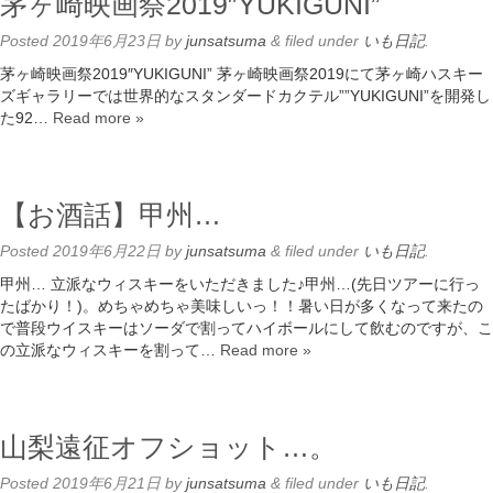
茅ヶ崎映画祭2019″YUKIGUNI”
Posted
2019年6月23日
by
junsatsuma
&
filed under
いも日記
.
茅ヶ崎映画祭2019″YUKIGUNI” 茅ヶ崎映画祭2019にて茅ヶ崎ハスキー
ズギャラリーでは世界的なスタンダードカクテル””YUKIGUNI”を開発し
た92…
Read more »
【お酒話】甲州…
Posted
2019年6月22日
by
junsatsuma
&
filed under
いも日記
.
甲州… 立派なウィスキーをいただきました♪甲州…(先日ツアーに行っ
たばかり！)。めちゃめちゃ美味しいっ！！暑い日が多くなって来たの
で普段ウイスキーはソーダで割ってハイボールにして飲むのですが、こ
の立派なウィスキーを割って…
Read more »
山梨遠征オフショット…。
Posted
2019年6月21日
by
junsatsuma
&
filed under
いも日記
.