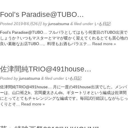
Fool’s Paradise@TUBO…
Posted
2019年6月26日
by
junsatsuma
&
filed under
いも日記
.
Fool’s Paradise@TUBO… フルパラとしてはもう何度目のTUBO出演で
しょうか？いつもマスターとママが暖かく迎えてくれるとても居心地の
良い素敵なお店TUBO…。料理もお酒もバラエテ…
Read more »
佐津間純TRIO@491house…
Posted
by
junsatsuma
&
filed under
いも日記
.
佐津間純TRIO@491house… 月に一度の491house出演でした。メンバ
ーは、山口裕之b、宮岡慶太さんds。ギタートリオという編成は佐津間
にとってとてもチャレンジングな編成です。毎回試行錯誤しながらじっ
くりとそ…
Read more »