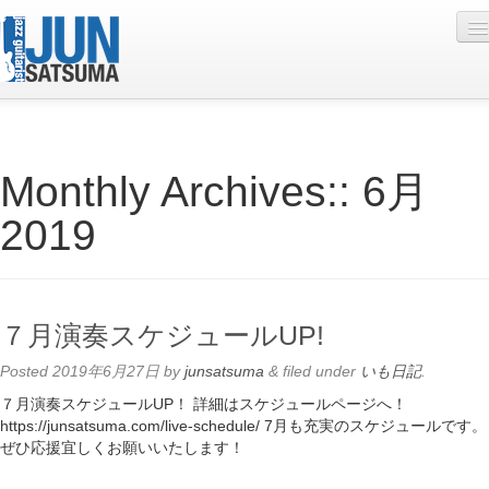
Profile
Monthly Archives::
6月
Live Schedule
2019
Discography
Diary
Photo
７月演奏スケジュールUP!
Contact
Posted
2019年6月27日
by
junsatsuma
&
filed under
いも日記
.
YouTube
７月演奏スケジュールUP！ 詳細はスケジュールページへ！
https://junsatsuma.com/live-schedule/ 7月も充実のスケジュールです。
Online Lesson
ぜひ応援宜しくお願いいたします！