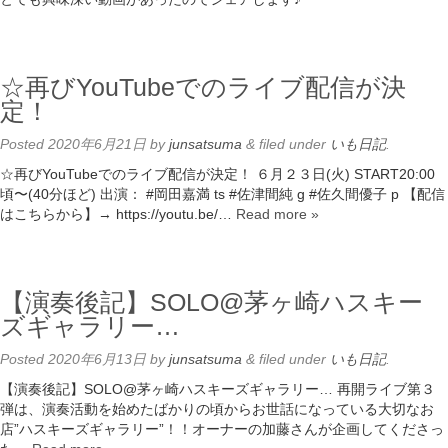
☆再びYouTubeでのライブ配信が決
定！
Posted
2020年6月21日
by
junsatsuma
&
filed under
いも日記
.
☆再びYouTubeでのライブ配信が決定！ ６月２３日(火) START20:00
頃〜(40分ほど) 出演： #岡田嘉満 ts #佐津間純 g #佐久間優子 p 【配信
はこちらから】→ https://youtu.be/…
Read more »
【演奏後記】SOLO@茅ヶ崎ハスキー
ズギャラリー…
Posted
2020年6月13日
by
junsatsuma
&
filed under
いも日記
.
【演奏後記】SOLO@茅ヶ崎ハスキーズギャラリー… 再開ライブ第３
弾は、演奏活動を始めたばかりの頃からお世話になっている大切なお
店”ハスキーズギャラリー”！！オーナーの加藤さんが企画してくださっ