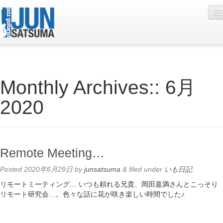
Profile
Monthly Archives::
6月
Live Schedule
2020
Discography
Diary
Photo
Remote Meeting…
Contact
Posted
2020年6月29日
by
junsatsuma
&
filed under
いも日記
.
YouTube
リモートミーティング… いつも頼れる兄貴、岡田嘉満さんとこっそり
リモート研究会…。色々な話に花が咲き楽しい時間でした♪
Online Lesson