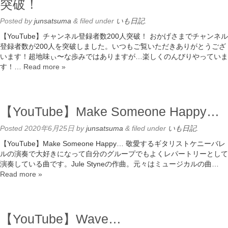
突破！
Posted
by
junsatsuma
&
filed under
いも日記
.
【YouTube】チャンネル登録者数200人突破！ おかげさまでチャンネル
登録者数が200人を突破しました。いつもご覧いただきありがとうござ
います！超地味ぃ〜な歩みではありますが…楽しくのんびりやっていま
す！…
Read more »
【YouTube】Make Someone Happy…
Posted
2020年6月25日
by
junsatsuma
&
filed under
いも日記
.
【YouTube】Make Someone Happy… 敬愛するギタリストケニーバレ
ルの演奏で大好きになって自分のグループでもよくレパートリーとして
演奏している曲です。Jule Styneの作曲。元々はミュージカルの曲…
Read more »
【YouTube】Wave…