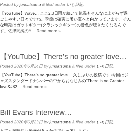
Posted
by
junsatsuma
&
filed under
いも日記
.
【YouTube】Wave… ここ2,3日雨が続いて気温もそんなに上がらず過
ごしやすい日々ですね。季節は確実に暑い夏へと向かっています。そん
な時期はガットギター(クラシックギター)の音色が聴きたくなるんで
す。佐津間純のY…
Read more »
【YouTube】There’s no greater love…
Posted
2020年6月24日
by
junsatsuma
&
filed under
いも日記
.
【YouTube】There’s no greater love… 久しぶりの投稿です♪今回はジ
ャズスタンダードナンバーの中からおなじみの”There is no Greater
love&#82…
Read more »
Bill Evans Interview…
Posted
2020年6月23日
by
junsatsuma
&
filed under
いも日記
.
とても興味深い動画があったのでシェアします♪