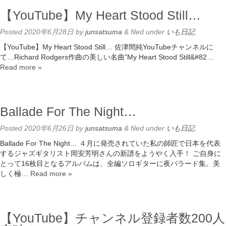
【YouTube】My Heart Stood Still…
Posted
2020年6月28日
by
junsatsuma
&
filed under
いも日記
.
【YouTube】My Heart Stood Still… 佐津間純YouTubeチャンネルに
て…Richard Rodgers作曲の美しい名曲”My Heart Stood Still&#82…
Read more »
Ballade For The Night…
Posted
2020年6月26日
by
junsatsuma
&
filed under
いも日記
.
Ballade For The Night… ４月に発売されていた私の師匠で日本を代表
するジャズギタリスト岡安芳明さんの新譜をようやく入手！ ご自身に
とって16枚目となるアルバムは、全編ソロギターに夜バラード集。美
しく極…
Read more »
【YouTube】チャンネル登録者数200人