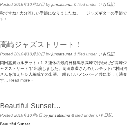
Posted
2016年10月12日
by
junsatsuma
&
filed under
いも日記
.
秋ですね♪ 大分涼しい季節になりましたね。 ジャズギターの季節で
す♪
高崎ジャズストリート！
Posted
2016年10月10日
by
junsatsuma
&
filed under
いも日記
.
岡田嘉満カルテット＋1 ３連休の最終日群馬県高崎で行われた”高崎ジ
ャズストリート”に出演しました。岡田嘉満さんのカルテットに村田浩
さんを加えた５人編成での出演。 頼もしいメンバーと共に楽しく演奏
す…
Read more »
Beautiful Sunset…
Posted
2016年10月9日
by
junsatsuma
&
filed under
いも日記
.
Beautiful Sunset…