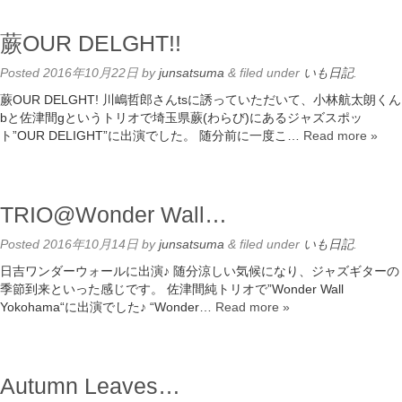
蕨OUR DELGHT!!
Posted
2016年10月22日
by
junsatsuma
&
filed under
いも日記
.
蕨OUR DELGHT! 川嶋哲郎さんtsに誘っていただいて、小林航太朗くん
bと佐津間gというトリオで埼玉県蕨(わらび)にあるジャズスポッ
ト”OUR DELIGHT”に出演でした。 随分前に一度こ…
Read more »
TRIO@Wonder Wall…
Posted
2016年10月14日
by
junsatsuma
&
filed under
いも日記
.
日吉ワンダーウォールに出演♪ 随分涼しい気候になり、ジャズギターの
季節到来といった感じです。 佐津間純トリオで”Wonder Wall
Yokohama“に出演でした♪ “Wonder…
Read more »
Autumn Leaves…