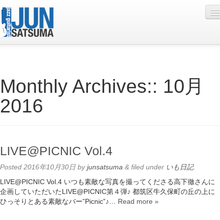
Profile
Monthly Archives::
10月
Live Schedule
2016
Discography
Diary
Photo
LIVE@PICNIC Vol.4
Contact
Posted
2016年10月30日
by
junsatsuma
&
filed under
いも日記
.
YouTube
LIVE@PICNIC Vol.4 いつも素敵な写真を撮ってくださる高下徹さんに
企画していただいたLIVE@PICNIC第４弾♪ 都筑区牛久保町の丘の上に
Online Lesson
ひっそりとある素敵なバー”Picnic”♪…
Read more »