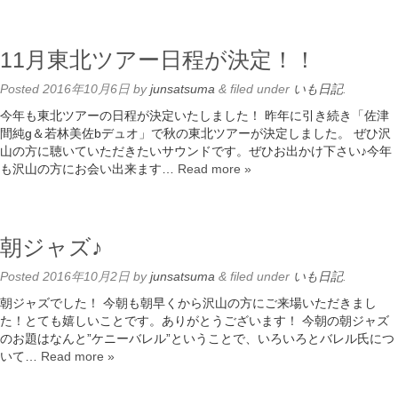
11月東北ツアー日程が決定！！
Posted
2016年10月6日
by
junsatsuma
&
filed under
いも日記
.
今年も東北ツアーの日程が決定いたしました！ 昨年に引き続き「佐津
間純g＆若林美佐bデュオ」で秋の東北ツアーが決定しました。 ぜひ沢
山の方に聴いていただきたいサウンドです。ぜひお出かけ下さい♪今年
も沢山の方にお会い出来ます…
Read more »
朝ジャズ♪
Posted
2016年10月2日
by
junsatsuma
&
filed under
いも日記
.
朝ジャズでした！ 今朝も朝早くから沢山の方にご来場いただきまし
た！とても嬉しいことです。ありがとうございます！ 今朝の朝ジャズ
のお題はなんと”ケニーバレル”ということで、いろいろとバレル氏につ
いて…
Read more »