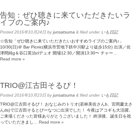
告知：ぜひ聴きに来ていただきたいラ
イブのご案内♪
Posted
2016年10月24日
by
junsatsuma
&
filed under
いも日記
.
☆告知「ぜひ聴きに来ていただきたいおすすめライブのご案内♪」
10/30(日)＠ Bar Picnic(横浜市営地下鉄中川駅より徒歩15分) 出演／佐
津間純g＆谷口英治clデュオ 開場12:30／開演13:30〜 チャー…
Read more »
TRIO@江古田そるぴ！
Posted
2016年10月23日
by
junsatsuma
&
filed under
いも日記
.
TRIO@江古田そるぴ！ おなじみのトリオ(若林美佐さんb、宮岡慶太さ
んds)で江古田そるとぴーなつに出演でした！ 今夜はアコギも大活躍。
ご来場くださった皆様ありがとうございました！ 終演後、誕生日を祝
っていただきまし…
Read more »