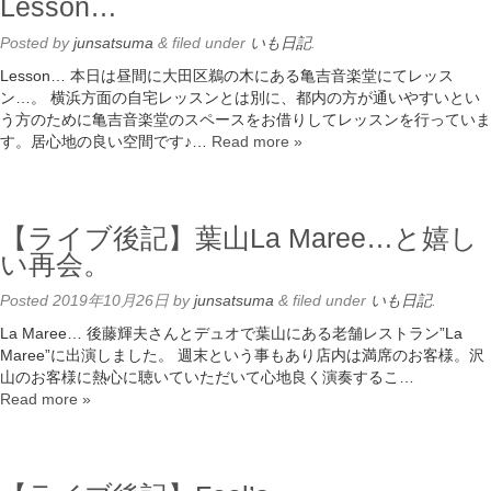
Lesson…
Posted
by
junsatsuma
&
filed under
いも日記
.
Lesson… 本日は昼間に大田区鵜の木にある亀吉音楽堂にてレッス
ン…。 横浜方面の自宅レッスンとは別に、都内の方が通いやすいとい
う方のために亀吉音楽堂のスペースをお借りしてレッスンを行っていま
す。居心地の良い空間です♪…
Read more »
【ライブ後記】葉山La Maree…と嬉し
い再会。
Posted
2019年10月26日
by
junsatsuma
&
filed under
いも日記
.
La Maree… 後藤輝夫さんとデュオで葉山にある老舗レストラン”La
Maree”に出演しました。 週末という事もあり店内は満席のお客様。沢
山のお客様に熱心に聴いていただいて心地良く演奏するこ…
Read more »