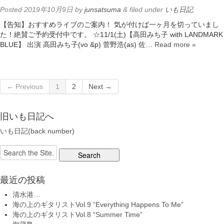
Posted
2019年10月9日
by
junsatsuma
&
filed under
いも日記
.
【告知】おすすめライブのご案内！ 気が付けば一ヶ月を切っていまし
た！絶賛ご予約受付中です。 ☆11/1(土)【高田みち子 with LANDMARK
BLUE】 出演 高田みち子(vo &p) 菅野浩(as) 佐…
Read more »
← Previous
1
2
Next →
旧いも日記へ
いも日記(back number)
Search
for:
最近の投稿
清水港…
海の上のギタリストVol.9 “Everything Happens To Me”
海の上のギタリストVol.8 “Summer Time”