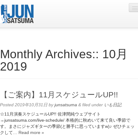
Profile
Monthly Archives::
10月
Live Schedule
2019
Discography
Diary
Photo
【ご案内】11月スケジュールUP!!
Contact
Posted
2019年10月31日
by
junsatsuma
&
filed under
いも日記
.
YouTube
☆11月演奏スケジュールUP!! 佐津間純ウェブサイト
→junsatsuma.com/live-schedule/ 本格的に秋めいて来て良い季節で
Online Lesson
す。まさにジャズギターの季節(と勝手に思っていますw)♪ ぜひチェッ
クして…
Read more »