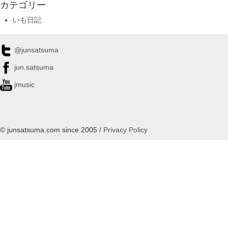
カテゴリー
いも日記
@junsatsuma
jun.satsuma
jmusic
© junsatsuma.com since 2005 /
Privacy Policy