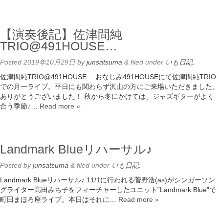
【演奏後記】佐津間純
TRIO@491HOUSE…
Posted
2019年10月29日
by
junsatsuma
&
filed under
いも日記
.
佐津間純TRIO@491HOUSE… おなじみ491HOUSEにて佐津間純TRIO
での月一ライブ。平日にも関わらず沢山の方にご来場いただきました。
ありがとうございました！ 秋から冬にかけては、ジャズギターがよく
合う季節♪…
Read more »
Landmark Blueリハーサル♪
Posted
by
junsatsuma
&
filed under
いも日記
.
Landmark Blueリハーサル♪ 11/1に行われる菅野浩(as)がシンガーソン
グライター高田みち子をフィーチャーしたユニット”Landmark Blue”で
町田まほろ座ライブ。本日はそれに…
Read more »