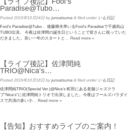
【ライブ後記】Fool’s
Paradise@Tubo…
Posted
2019年10月24日
by
junsatsuma
&
filed under
いも日記
.
Fool’s Paradise@Tubo… 後藤輝夫率いるFool’s Paradiseで千歳烏山
TUBO出演。 今夜は佐津間の誕生日ということで皆さんに祝っていた
だきました。良い一年のスタートと…
Read more »
【ライブ後記】佐津間純
TRIO@Nica’s…
Posted
2019年10月18日
by
junsatsuma
&
filed under
いも日記
.
佐津間純TRIO(Special Ver.)@Nica’s 町田にある老舗ジャズクラ
ブ”Nica’s”に佐津間純トリオで出演しました。今夜はフールズパラダイ
スで共演の多い小…
Read more »
【告知】おすすめライブのご案内！