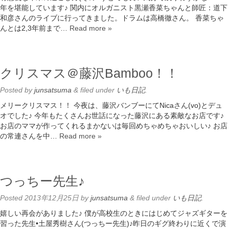
年を堪能しています♪ 関内にオルガニスト黒瀬香菜ちゃんと師匠：道下
和彦さんのライブに行ってきました。ドラムは高橋徹さん。 香菜ちゃ
んとは2,3年前まで…
Read more »
クリスマス＠藤沢Bamboo！！
Posted
by
junsatsuma
&
filed under
いも日記
.
メリークリスマス！！ 今夜は、藤沢バンブーにてNicaさん(vo)とデュ
オでした♪ 今年もたくさんお世話になった藤沢にある素敵なお店です♪
お店のママが作ってくれるまかないは毎回めちゃめちゃおいしい♪ お店
の常連さんを中…
Read more »
つっちー先生♪
Posted
2013年12月25日
by
junsatsuma
&
filed under
いも日記
.
嬉しい再会がありました♪ 僕が高校生のときにはじめてジャズギターを
習った先生•土屋秀樹さん(つっちー先生)♪昨日のギグ終わりに近くで演