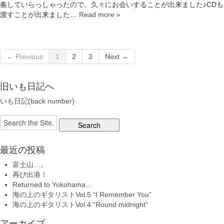
奏していらっしゃったので、久々にお会いすることが出来ました♪CDも
渡すことが出来ました…
Read more »
← Previous
1
2
3
Next →
旧いも日記へ
いも日記(back number)
Search
for:
最近の投稿
富士山…。
再び出港！
Returned to Yokohama…
海の上のギタリストVol.5 “I Remember You”
海の上のギタリストVol.4 “Round midnight”
アーカイブ