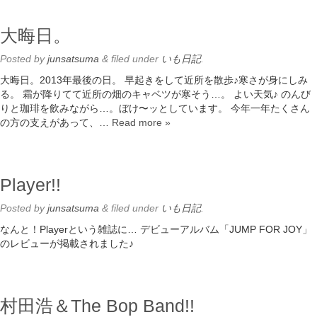
大晦日。
Posted
by
junsatsuma
&
filed under
いも日記
.
大晦日。2013年最後の日。 早起きをして近所を散歩♪寒さが身にしみ
る。 霜が降りてて近所の畑のキャベツが寒そう…。 よい天気♪ のんび
りと珈琲を飲みながら…。ぼけ〜ッとしています。 今年一年たくさん
の方の支えがあって、…
Read more »
Player!!
Posted
by
junsatsuma
&
filed under
いも日記
.
なんと！Playerという雑誌に… デビューアルバム「JUMP FOR JOY」
のレビューが掲載されました♪
村田浩＆The Bop Band!!