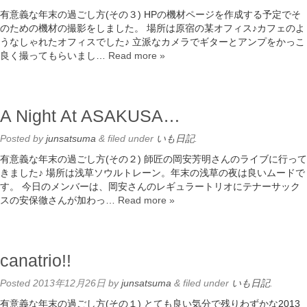
有意義な年末の過ごし方(その３) HPの機材ページを作成する予定でそ
のための機材の撮影をしました。 場所は原宿の某オフィス♪カフェのよ
うなしゃれたオフィスでした♪ 立派なカメラでギターとアンプをかっこ
良く撮ってもらいまし…
Read more »
A Night At ASAKUSA…
Posted
by
junsatsuma
&
filed under
いも日記
.
有意義な年末の過ごし方(その２) 師匠の岡安芳明さんのライブに行って
きました♪ 場所は浅草ソウルトレーン。年末の浅草の夜は良いムードで
す。 今日のメンバーは、岡安さんのレギュラートリオにテナーサック
スの安保徹さんが加わっ…
Read more »
canatrio!!
Posted
2013年12月26日
by
junsatsuma
&
filed under
いも日記
.
有意義な年末の過ごし方(その１) とても良い気分で残りわずかな2013