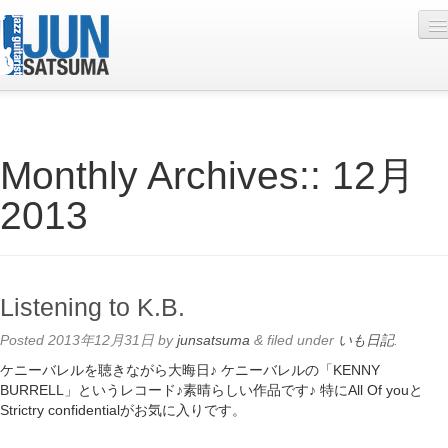
Profile
Monthly Archives::
12月
Live Schedule
2013
Discography
Diary
Photo
Listening to K.B.
Contact
Posted
2013年12月31日
by
junsatsuma
&
filed under
いも日記
.
YouTube
ケニーバレルを聴きながら大晦日♪ ケニーバレルの「KENNY
BURRELL」というレコード♪素晴らしい作品です♪ 特にAll Of youと
Online Lesson
Strictry confidentialがお気に入りです。