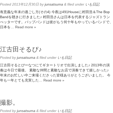
Posted
2013年12月30日
by
junsatsuma
&
filed under
いも日記
.
有意義な年末の過ごし方(その4) 今夜は491Houseに村田浩＆The Bop
Bandを聴きに行きました♪ 村田浩さんは日本を代表するジャズトラン
ぺッターです。バップバンドは彼がもう何十年もやっているバンドで、
日本を…
Read more »
江古田そるぴ♪
Posted
by
junsatsuma
&
filed under
いも日記
.
江古田そるとぴーなつにてギタートリオで出演しました♪ 2013年の演
奏は今日で最後。 素敵な仲間と素敵なお店で演奏できて嬉しかった♪
年末のお忙しい中ご来場くださった皆様ありがとうございました。 今
年も一年とても充実した…
Read more »
撮影。
Posted
by
junsatsuma
&
filed under
いも日記
.