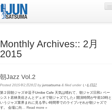
Profile
Monthly Archives::
2月
Live Schedule
2015
Discography
Diary
Photo
朝Jazz Vol.2
Contact
Posted
2015年2月28日
by
junsatsuma
&
filed under
いも日記
.
YouTube
第２回朝ジャズ＠逗子Umibe Cafe 天気は晴れて、朝ジャズ日和♪ ベー
シスト若林美佐さんとデュオで朝ジャズでした♪ 開演時間が午前10時と
Online Lesson
いうジャズ業界まれに見る早い時間帯でのライブ♪それが朝ジャズで
す。 会場に向…
Read more »