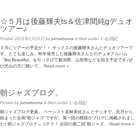
☆５月は後藤輝夫ts＆佐津間純gデュオ
ツアー♪
Posted
2015年2月25日
by
junsatsuma
&
filed under
いも日記
.
５月にツアーの予定が！！ サックスの後藤輝夫さんとデュオツアーで
す。とても楽しみ。昨年発売した後藤輝夫さんとのデュオアルバム
「But Beautiful」を引っさげて新潟県、山形県などを回る予定です♪ぜ
ひ沢山の方に聴いて…
Read more »
朝ジャズブログ。
Posted
by
junsatsuma
&
filed under
いも日記
.
朝ジャズブログ更新。 ベーシスト若林美佐さんとデュオで、先月から
始まった企画”朝ジャズ”ですが、第一回の模様がブログに掲載されまし
た♪ 朝ジャズブログ→コチラ！ 次回の第二回”朝ジャズ…
Read more »