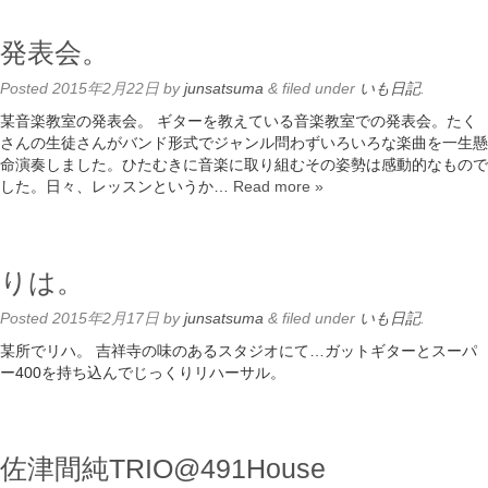
発表会。
Posted
2015年2月22日
by
junsatsuma
&
filed under
いも日記
.
某音楽教室の発表会。 ギターを教えている音楽教室での発表会。たく
さんの生徒さんがバンド形式でジャンル問わずいろいろな楽曲を一生懸
命演奏しました。ひたむきに音楽に取り組むその姿勢は感動的なもので
した。日々、レッスンというか…
Read more »
りは。
Posted
2015年2月17日
by
junsatsuma
&
filed under
いも日記
.
某所でリハ。 吉祥寺の味のあるスタジオにて…ガットギターとスーパ
ー400を持ち込んでじっくりリハーサル。
佐津間純TRIO@491House