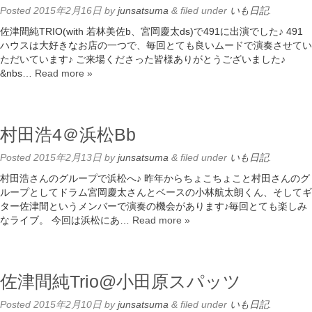
Posted
2015年2月16日
by
junsatsuma
&
filed under
いも日記
.
佐津間純TRIO(with 若林美佐b、宮岡慶太ds)で491に出演でした♪ 491
ハウスは大好きなお店の一つで、毎回とても良いムードで演奏させてい
ただいています♪ ご来場くださった皆様ありがとうございました♪
&nbs…
Read more »
村田浩4＠浜松Bb
Posted
2015年2月13日
by
junsatsuma
&
filed under
いも日記
.
村田浩さんのグループで浜松へ♪ 昨年からちょこちょこと村田さんのグ
ループとしてドラム宮岡慶太さんとベースの小林航太朗くん、そしてギ
ター佐津間というメンバーで演奏の機会があります♪毎回とても楽しみ
なライブ。 今回は浜松にあ…
Read more »
佐津間純Trio@小田原スパッツ
Posted
2015年2月10日
by
junsatsuma
&
filed under
いも日記
.