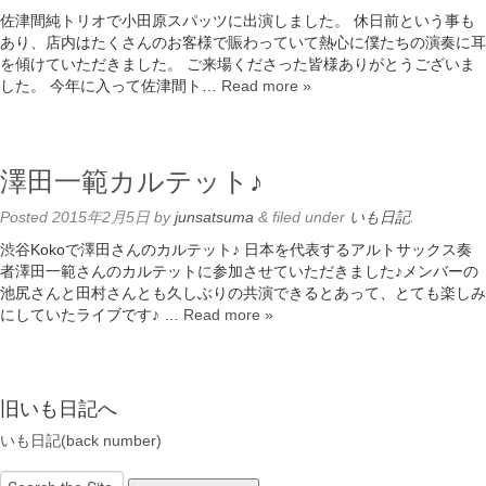
佐津間純トリオで小田原スパッツに出演しました。 休日前という事も
あり、店内はたくさんのお客様で賑わっていて熱心に僕たちの演奏に耳
を傾けていただきました。 ご来場くださった皆様ありがとうございま
した。 今年に入って佐津間ト…
Read more »
澤田一範カルテット♪
Posted
2015年2月5日
by
junsatsuma
&
filed under
いも日記
.
渋谷Kokoで澤田さんのカルテット♪ 日本を代表するアルトサックス奏
者澤田一範さんのカルテットに参加させていただきました♪メンバーの
池尻さんと田村さんとも久しぶりの共演できるとあって、とても楽しみ
にしていたライブです♪ …
Read more »
旧いも日記へ
いも日記(back number)
Search