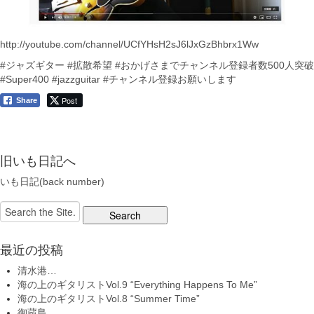
http://youtube.com/channel/UCfYHsH2sJ6lJxGzBhbrx1Ww
#ジャズギター
#拡散希望
#おかげさまでチャンネル登録者数500人突破
#Super400
#jazzguitar
#チャンネル登録お願いします
Post
Share
旧いも日記へ
いも日記(back number)
Search
for:
最近の投稿
清水港…
海の上のギタリストVol.9 “Everything Happens To Me”
海の上のギタリストVol.8 “Summer Time”
御蔵島…。