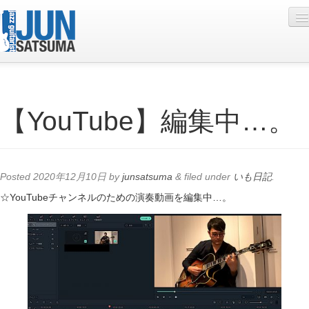
Profile
【YouTube】編集中…。
Live Schedule
Discography
Diary
Posted
2020年12月10日
by
junsatsuma
&
filed under
いも日記
.
Photo
☆YouTubeチャンネルのための演奏動画を編集中…。
Contact
YouTube
Online Lesson