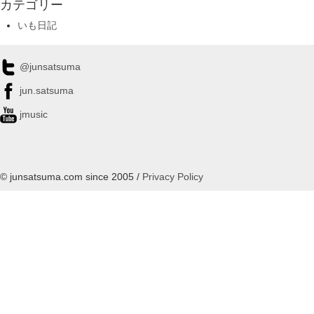
カテゴリー
いも日記
@junsatsuma
jun.satsuma
jmusic
© junsatsuma.com since 2005 /
Privacy Policy