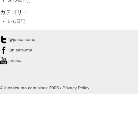
2013年12月
カテゴリー
いも日記
@junsatsuma
jun.satsuma
jmusic
© junsatsuma.com since 2005 /
Privacy Policy