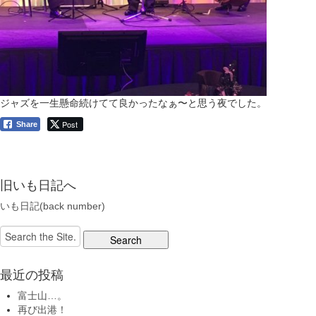
ジャズを一生懸命続けてて良かったなぁ〜と思う夜でした。
Post
Share
旧いも日記へ
いも日記(back number)
Search
for:
最近の投稿
富士山…。
再び出港！