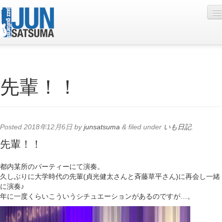
Profile
先輩！！
Live Schedule
Discography
Diary
Posted
2018年12月6日
by
junsatsuma
&
filed under
いも日記
.
Photo
先輩！！
Contact
都内某所のパーティーにて演奏。
久しぶりに大学時代の先輩(貞光健太さんと斉藤草平さん)に再会し一緒
YouTube
に演奏♪
年に一度くらいこういうシチュエーションがあるのですが…。
Online Lesson