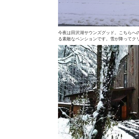
今夜は田沢湖サウンズグッド。こちらへ
る素敵なペンションです。雪が降ってク