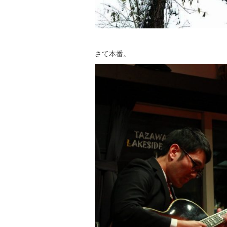
さて本番。