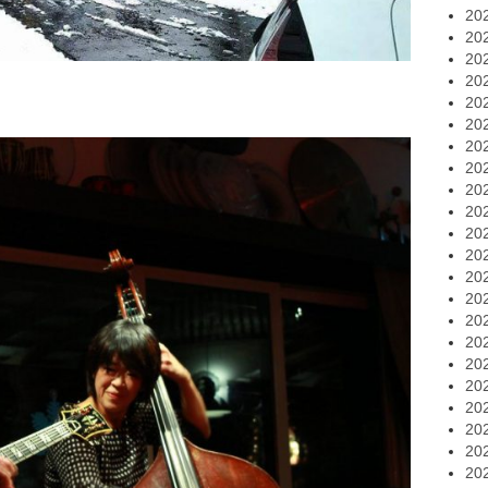
20
20
20
20
20
20
20
20
20
20
20
20
20
20
20
20
20
20
20
20
20
20