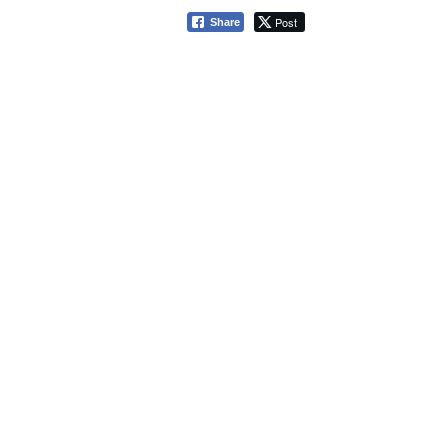
Post
Share