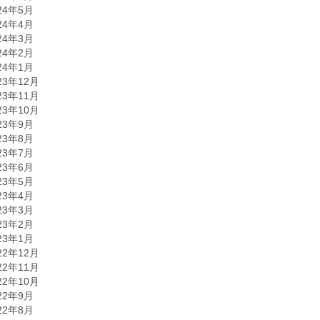
24年5月
24年4月
24年3月
24年2月
24年1月
23年12月
23年11月
23年10月
23年9月
23年8月
23年7月
23年6月
23年5月
23年4月
23年3月
23年2月
23年1月
22年12月
22年11月
22年10月
22年9月
22年8月