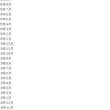
20年8月
20年7月
20年6月
20年5月
20年4月
20年3月
20年2月
20年1月
19年12月
19年11月
19年10月
19年9月
19年8月
19年7月
19年6月
19年5月
19年4月
19年3月
19年2月
19年1月
18年12月
18年11月