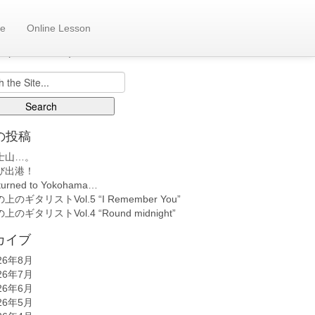
e
Online Lesson
も日記へ
back number)
の投稿
士山…。
び出港！
turned to Yokohama…
上のギタリストVol.5 “I Remember You”
上のギタリストVol.4 “Round midnight”
カイブ
26年8月
26年7月
26年6月
26年5月