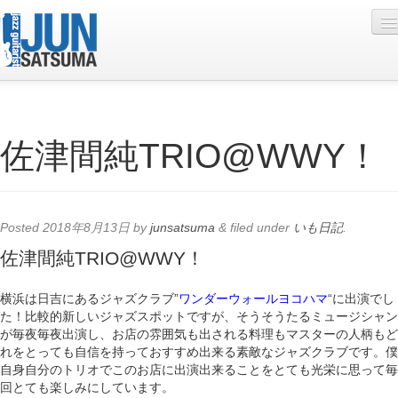
Profile
佐津間純TRIO@WWY！
Live Schedule
Discography
Diary
Posted
2018年8月13日
by
junsatsuma
&
filed under
いも日記
.
Photo
佐津間純TRIO@WWY！
Contact
横浜は日吉にあるジャズクラブ”
ワンダーウォールヨコハマ
“に出演でし
た！比較的新しいジャズスポットですが、そうそうたるミュージシャン
YouTube
が毎夜毎夜出演し、お店の雰囲気も出される料理もマスターの人柄もど
れをとっても自信を持っておすすめ出来る素敵なジャズクラブです。僕
Online Lesson
自身自分のトリオでこのお店に出演出来ることをとても光栄に思って毎
回とても楽しみにしています。