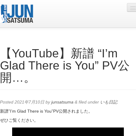
Profile
【YouTube】新譜 “I’m
Live Schedule
Glad There is You” PV公
Discography
開…。
Diary
Photo
Contact
Posted
2021年7月10日
by
junsatsuma
&
filed under
いも日記
.
YouTube
新譜”I’m Glad There is You”PV公開されました。
ぜひご覧ください。
Online Lesson