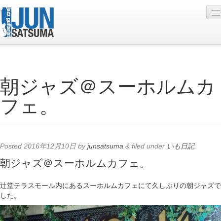
Profile
朝ジャズ＠スーホルムカ
Live Schedule
フェ。
Discography
Diary
Photo
Posted
2016年12月10日
by
junsatsuma
&
filed under
いも日記
.
Contact
朝ジャズ＠スーホルムカフェ。
YouTube
辻堂テラスモール内にあるスーホルムカフェにて久しぶりの朝ジャズで
した。
Online Lesson