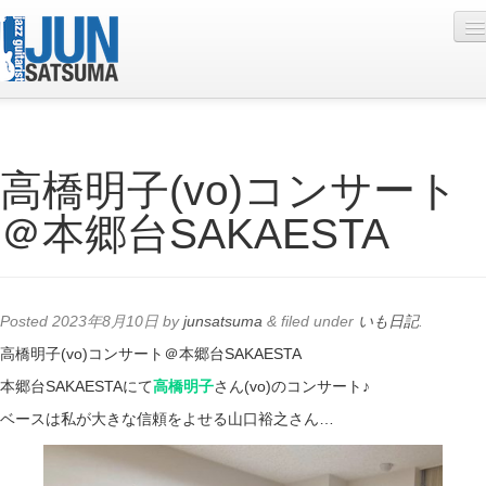
Profile
高橋明子(vo)コンサート
Live Schedule
＠本郷台SAKAESTA
Discography
Diary
Photo
Posted
2023年8月10日
by
junsatsuma
&
filed under
いも日記
.
Contact
高橋明子(vo)コンサート＠本郷台SAKAESTA
本郷台SAKAESTAにて
高橋明子
さん(vo)のコンサート♪
YouTube
ベースは私が大きな信頼をよせる山口裕之さん…
Online Lesson