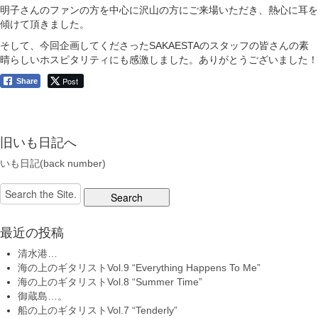
明子さんのファンの方を中心に沢山の方にご来場いただき、熱心に耳を
傾けて頂きました。
そして、今回企画してくださったSAKAESTAのスタッフの皆さんの素
晴らしいホスピタリティにも感激しました。ありがとうございました！
Post
Share
旧いも日記へ
いも日記(back number)
Search
for:
最近の投稿
清水港…
海の上のギタリストVol.9 “Everything Happens To Me”
海の上のギタリストVol.8 “Summer Time”
御蔵島…。
船の上のギタリストVol.7 “Tenderly”