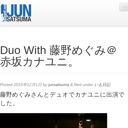
Profile
Duo With 藤野めぐみ＠
Live Schedule
赤坂カナユニ。
Discography
Diary
Photo
Posted
2015年12月1日
by
junsatsuma
&
filed under
いも日記
.
Contact
藤野めぐみさんとデュオでカナユニに出演で
した。
YouTube
Online Lesson