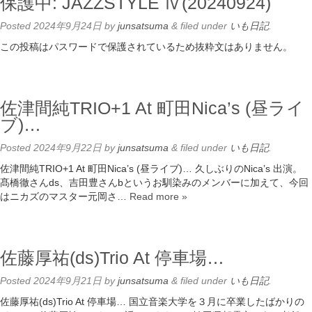
保護中: JAZZSTYLE Ⅳ(20240924)
Posted
2024年9月24日
by
junsatsuma
&
filed under
いも日記
.
この投稿はパスワードで保護されているため抜粋文はありません。
佐津間純TRIO+1 At 町田Nica’s (昼ライ
ブ)…
Posted
2024年9月22日
by
junsatsuma
&
filed under
いも日記
.
佐津間純TRIO+1 At 町田Nica’s (昼ライブ)… 久しぶりのNica’s 出演。
髙橋徹さんds、吉田豊さんbというお馴染みのメンバーに加えて、今回
はニカズのマスター元岡さ…
Read more »
佐藤厚祐(ds)Trio At 停車場…
Posted
2024年9月21日
by
junsatsuma
&
filed under
いも日記
.
佐藤厚祐(ds)Trio At 停車場… 国立音楽大学を３月に卒業したばかりの