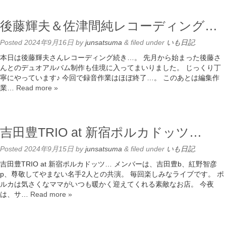
後藤輝夫＆佐津間純レコーディング…
Posted
2024年9月16日
by
junsatsuma
&
filed under
いも日記
.
本日は後藤輝夫さんレコーディング続き…。 先月から始まった後藤さ
んとのデュオアルバム制作も佳境に入ってまいりました。 じっくり丁
寧にやっています♪ 今回で録音作業はほぼ終了…。 このあとは編集作
業…
Read more »
吉田豊TRIO at 新宿ポルカドッツ…
Posted
2024年9月15日
by
junsatsuma
&
filed under
いも日記
.
吉田豊TRIO at 新宿ポルカドッツ… メンバーは、吉田豊b、紅野智彦
p、尊敬してやまない名手2人との共演。 毎回楽しみなライブです。 ポ
ルカは気さくなママがいつも暖かく迎えてくれる素敵なお店。 今夜
は、サ…
Read more »