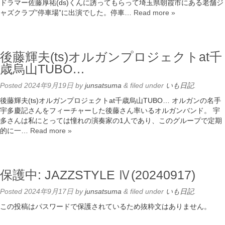
ドラマー佐藤厚祐(ds)くんに誘ってもらって埼玉県朝霞市にある老舗ジ
ャズクラブ”停車場”に出演でした。停車…
Read more »
後藤輝夫(ts)オルガンプロジェクトat千
歳烏山TUBO…
Posted
2024年9月19日
by
junsatsuma
&
filed under
いも日記
.
後藤輝夫(ts)オルガンプロジェクトat千歳烏山TUBO… オルガンの名手
宇多慶記さんをフィーチャーした後藤さん率いるオルガンバンド。 宇
多さんは私にとっては憧れの演奏家の1人であり、このグループで定期
的に一…
Read more »
保護中: JAZZSTYLE Ⅳ(20240917)
Posted
2024年9月17日
by
junsatsuma
&
filed under
いも日記
.
この投稿はパスワードで保護されているため抜粋文はありません。