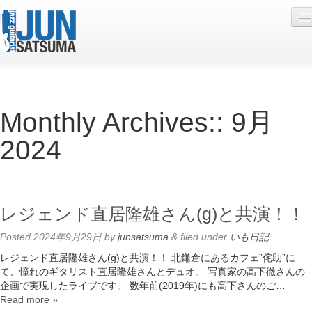
Profile
Monthly Archives::
9月
Live Schedule
2024
Discography
Diary
Photo
レジェンド直居隆雄さん(g)と共演！！
Contact
Posted
2024年9月29日
by
junsatsuma
&
filed under
いも日記
.
YouTube
レジェンド直居隆雄さん(g)と共演！！ 北鎌倉にあるカフェ”侘助”に
て、憧れのギタリスト直居隆雄さんとデュオ。 写真家の高下徹さんの
Online Lesson
企画で実現したライブです。 数年前(2019年)にも高下さんのご…
Read more »