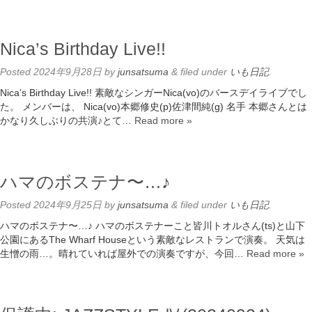
Nica’s Birthday Live!!
Posted
2024年9月28日
by
junsatsuma
&
filed under
いも日記
.
Nica’s Birthday Live!! 素敵なシンガーNica(vo)のバースデイライブでし
た。 メンバーは、 Nica(vo)本郷修史(p)佐津間純(g) 名手 本郷さんとは
かなり久しぶりの共演♪とて…
Read more »
ハマのボステナ〜…♪
Posted
2024年9月25日
by
junsatsuma
&
filed under
いも日記
.
ハマのボステナ〜…♪ ハマのボステナーこと皆川トオルさん(ts)と山下
公園にあるThe Wharf Houseという素敵なレストランで演奏。 天気は
生憎の雨…。晴れていれば屋外での演奏ですが、今回…
Read more »