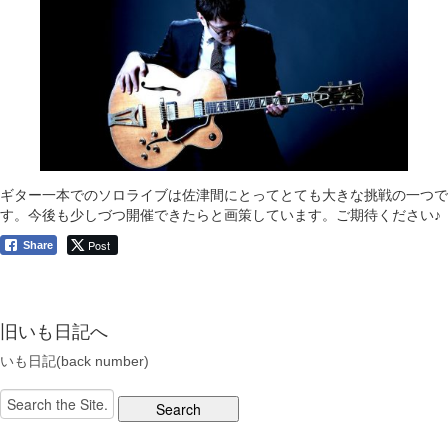
ギター一本でのソロライブは佐津間にとってとても大きな挑戦の一つで
す。今後も少しづつ開催できたらと画策しています。ご期待ください♪
Post
Share
旧いも日記へ
いも日記(back number)
Search
for: