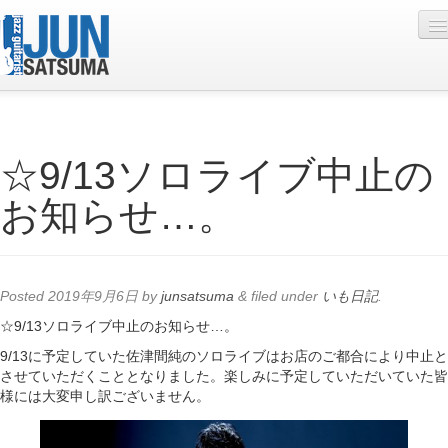
Profile
☆9/13ソロライブ中止の
Live Schedule
お知らせ…。
Discography
Diary
Photo
Posted
2019年9月6日
by
junsatsuma
&
filed under
いも日記
.
Contact
☆9/13ソロライブ中止のお知らせ…。
9/13に予定していた佐津間純のソロライブはお店のご都合により中止と
YouTube
させていただくこととなりました。楽しみに予定していただいていた皆
様には大変申し訳ございません。
Online Lesson