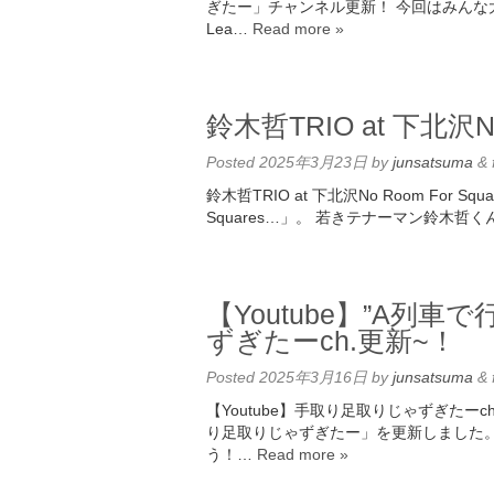
ぎたー」チャンネル更新！ 今回はみんな大
Lea…
Read more »
鈴木哲TRIO at 下北沢No 
Posted
2025年3月23日
by
junsatsuma
&
鈴木哲TRIO at 下北沢No Room For S
Squares…」。 若きテナーマン鈴木
【Youtube】”A列
ずぎたーch.更新~！
Posted
2025年3月16日
by
junsatsuma
&
【Youtube】手取り足取りじゃずぎたーc
り足取りじゃずぎたー」を更新しました。 今回
う！…
Read more »