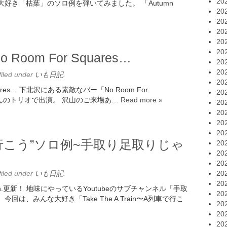
20
好き「枯葉」のソロ例を弾いてみました。 「Autumn
20
20
20
20
20
Room For Squares…
20
20
filed under
いも日記
.
20
quares… 下北沢にある素敵なバー「No Room For
20
哲くんのトリオで出演。 沢山のご来場あ…
Read more »
20
20
20
20
車で行こう”ソロ例~手取り足取りじゃ
20
20
20
filed under
いも日記
.
20
20
h.更新！ 地味にやっているYoutubeのサブチャンネル「手取
20
は、みんな大好き「Take The A Train〜A列車で行こ
20
20
20