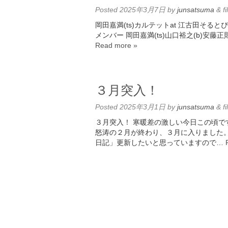
Posted
2025年3月7日
by
junsatsuma
&
fi
岡田嘉満(ts)カルテットat 江古田そ
メンバー 岡田嘉満(ts)山口裕之(b)安藤
Read more »
３月突入！
Posted
2025年3月1日
by
junsatsuma
&
fi
３月突入！ 寒暖差の激しい今日この頃で
怒涛の２月が終わり、３月に入りました
日記」更新したいと思っていますので…