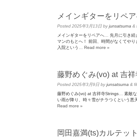
メインギターをリペア
Posted
2025年3月13日
by
junsatsuma
&
メインギターをリペアへ… 先月に引き
マンのもとへ！ 前回、時間がなくてやり
入院という…
Read more »
藤野めぐみ(vo) at 吉祥寺
Posted
2025年3月9日
by
junsatsuma
&
fi
藤野めぐみ(vo) at 吉祥寺Strings…
い雨が降り、時々雪がチラつくという悪
Read more »
岡田嘉満(ts)カルテッ