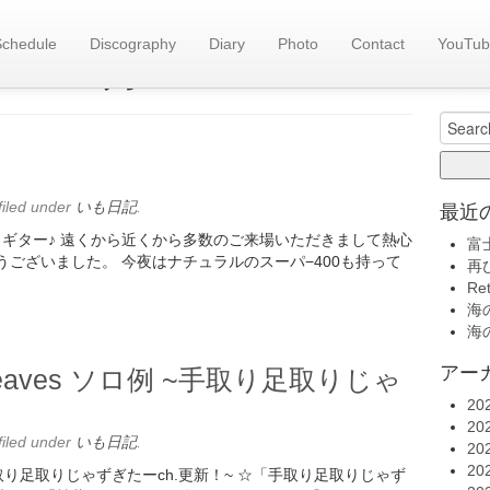
Schedule
Discography
Diary
Photo
Contact
YouTub
旧い
es::
3月 2025
いも日記(
Search
for:
filed under
いも日記
.
最近
にてソロギター♪ 遠くから近くから多数のご来場いただきまして熱心
富
うございました。 今夜はナチュラルのスーパ−400も持って
再
Re
海の
海の
アー
n Leaves ソロ例 ~手取り足取りじゃ
20
20
filed under
いも日記
.
20
20
ロ例 ~手取り足取りじゃずぎたーch.更新！~ ☆「手取り足取りじゃず