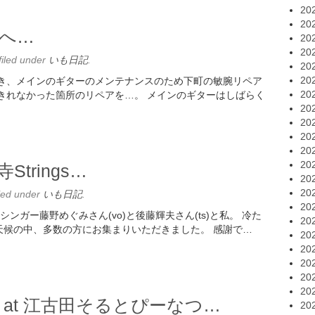
20
20
へ…
20
20
filed under
いも日記
.
20
20
続き、メインのギターのメンテナンスのため下町の敏腕リペア
20
きれなかった箇所のリペアを…。 メインのギターはしばらく
20
20
20
20
20
Strings…
20
20
led under
いも日記
.
20
 素敵なシンガー藤野めぐみさん(vo)と後藤輝夫さん(ts)と私。 冷た
20
天候の中、多数の方にお集まりいただきました。 感謝で…
20
20
20
20
20
トat 江古田そるとぴーなつ…
20