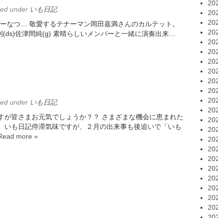
20
led under
いも日記
.
20
20
るとぴーなつ… 敬愛するテナーマン岡田嘉満さんのカルテット。
20
正則(ds)佐津間純(g) 素晴らしいメンバーと一緒に演奏出来…
20
20
20
20
20
20
20
led under
いも日記
.
20
すが皆さまお元気でしょうか？？ さまざまな機会に恵まれた
20
。 いも日記停滞気味ですが、２月の出来事も後追いで「いも
20
Read more »
20
20
20
20
20
20
20
20
20