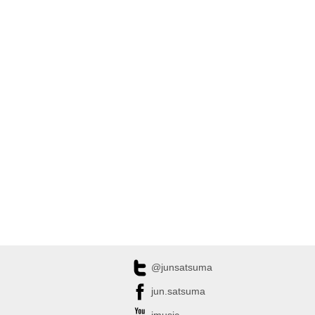
@junsatsuma
jun.satsuma
jmusic