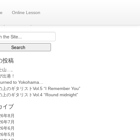
e
Online Lesson
も日記へ
back number)
の投稿
士山…。
び出港！
turned to Yokohama…
上のギタリストVol.5 “I Remember You”
上のギタリストVol.4 “Round midnight”
カイブ
26年8月
26年7月
26年6月
26年5月