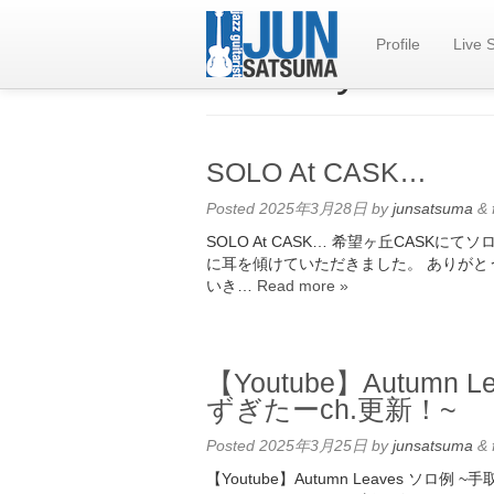
Profile
Live 
Monthly Archiv
SOLO At CASK…
Posted
2025年3月28日
by
junsatsuma
&
SOLO At CASK… 希望ヶ丘CASK
に耳を傾けていただきました。 ありがと
いき…
Read more »
【Youtube】Autum
ずぎたーch.更新！~
Posted
2025年3月25日
by
junsatsuma
&
【Youtube】Autumn Leaves ソ