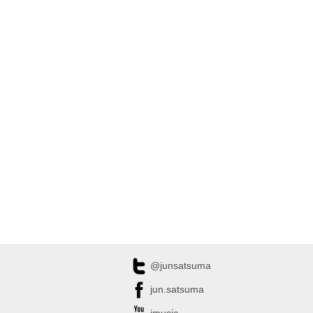
@junsatsuma
jun.satsuma
jmusic