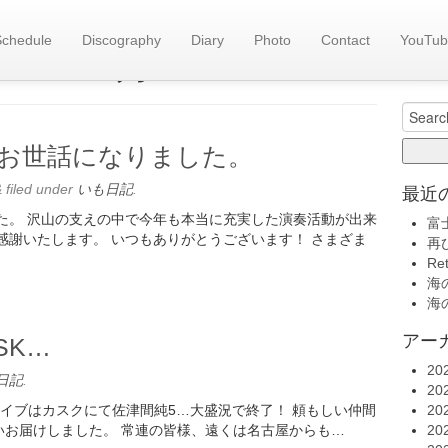
Schedule
Discography
Diary
Photo
Contact
YouTub
旧い
es::
12月 2024
いも日記(
Search
for:
もお世話になりました。
&
filed under
いも日記
.
最近
した。 沢山の支えの中で今年も本当に充実した演奏活動が出来
富
感謝いたします。 いつもありがとうございます！ さまざま
再
Re
海の
海の
アー
ASK…
20
日記
.
20
年最後のライブはカスクにて佐津間純5…大盛況で終了！ 頼もしい仲間
20
いお届けしました。 常連の皆様、遠くは名古屋からも…
20