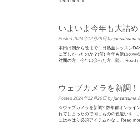
Read more »
いよいよ今年も大詰め
Posted
2024年12月29日
by
junsatsuma
本日は朝から晩まで１日熱血レッスンDA
に楽しかったのか？(笑) 今年も沢山の
対面の方、今年出会った方、随…
Read m
ウェブカメラを新調！
Posted
2024年12月26日
by
junsatsuma
☆ウェブカメラを新調? 数年前オンライ
れてしまったので同じものの色違いを…
にはやはり必須アイテムかな…
Read mor