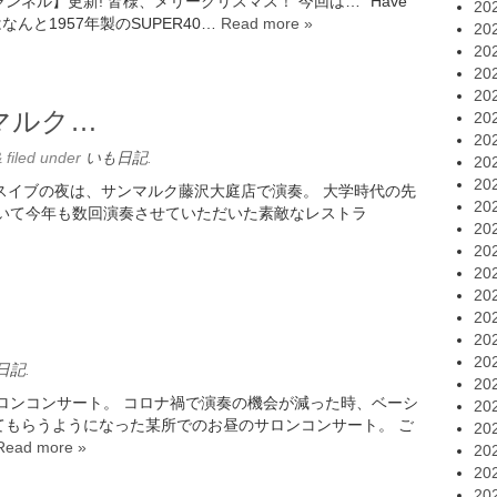
ンネル】更新! 皆様、メリークリスマス！ 今回は… “Have
20
s”↓ 今回はなんと1957年製のSUPER40…
Read more »
20
20
20
20
ンマルク…
20
20
&
filed under
いも日記
.
20
20
リスマスイブの夜は、サンマルク藤沢大庭店で演奏。 大学時代の先
20
だいて今年も数回演奏させていただいた素敵なレストラ
20
20
20
20
20
20
20
日記
.
20
ロンコンサート。 コロナ禍で演奏の機会が減った時、ベーシ
20
てもらうようになった某所でのお昼のサロンコンサート。 ご
20
Read more »
20
20
20