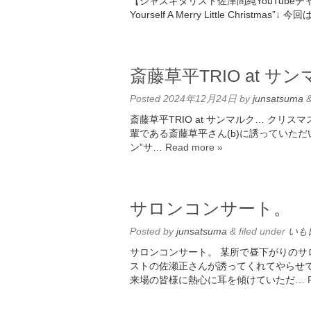
【ジャズギタリスト佐津間純YouTubeチャ
Yourself A Merry Little Christma
斎藤草平TRIO at サ
Posted
2024年12月24日
by
junsatsuma
斎藤草平TRIO at サンマルク… ク
輩である斎藤草平さん(b)に誘っていた
ン”サ…
Read more »
サロンコンサート。
Posted
by
junsatsuma
&
filed under
いも
サロンコンサート。 某所で昼下がりのサ
ストの佐瀬正さんが誘ってくれてやらせ
来場の皆様に熱心に耳を傾けていただ…