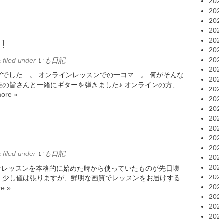
20
20
20
20
20
！
20
20
&
filed under
いも日記
.
20
Yでした…。 オンラインレッスンでの一コマ…。 何がそんな
20
生徒の皆さんと一緒にギターを弾きました♪ オンラインの方、
20
ore »
20
20
20
20
20
20
&
filed under
いも日記
.
20
20
ンレッスンを本格的に始めた時から使っていたものが先日壊
20
。少し値は張りますが、鮮明な画質でレッスンをお届けする
20
e »
20
20
20