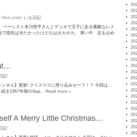
20
20
20
&
filed under
いも日記
.
20
夜は、ベーシスト本川悠平さんとデュオで王子にある素敵なレス
20
演奏で指先は冷たかったけど心はホカホカ。 寒い中、足を止め
20
20
20
20
20
ht…
20
20
日記
.
20
20
チャンネル】更新! クリスマスに滑り込みセーフ！？ 今回は…
20
に引き続き1957年製のSup…
Read more »
20
20
20
20
lf A Merry Little Christmas…
20
20
日記
.
20