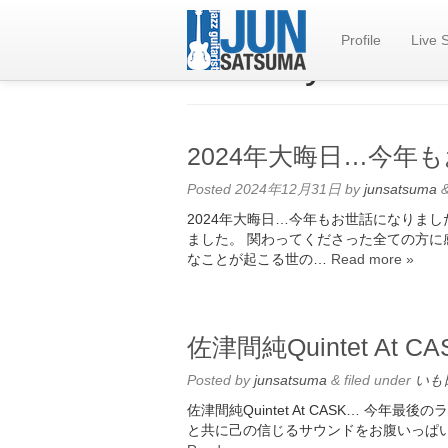
Profile
Live 
Monthly Archiv
2024年大晦日…今年
Posted
2024年12月31日
by
junsatsuma
2024年大晦日…今年もお世話になりま
ました。 関わってくださった全ての方に
なことが起こる世の…
Read more »
佐津間純Quintet At C
Posted
by
junsatsuma
&
filed under
いも
佐津間純Quintet At CASK… 今
と共に己の信じるサウンドをお腹いっぱ