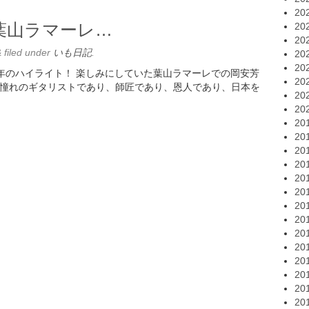
20
At 葉山ラマーレ…
20
20
&
filed under
いも日記
.
20
20
レ… 今年のハイライト！ 楽しみにしていた葉山ラマーレでの岡安芳
20
私の憧れのギタリストであり、師匠であり、恩人であり、日本を
20
20
20
20
20
20
20
20
20
20
20
20
20
20
20
20