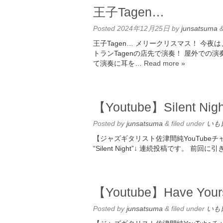
王子Tagen…
Posted
2024年12月25日
by
junsatsuma
王子Tagen… メリークリスマス！ 今
トランTagenの店先で演奏！ 屋外での
て演奏に耳を…
Read more »
【Youtube】Silent Nig
Posted
by
junsatsuma
&
filed under
いも
【ジャズギタリスト佐津間純YouTube
“Silent Night”↓ 連続投稿です。 前回
【Youtube】Have Yourse
Posted
by
junsatsuma
&
filed under
いも