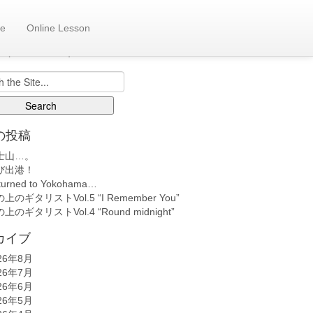
e
Online Lesson
も日記へ
back number)
の投稿
士山…。
び出港！
turned to Yokohama…
上のギタリストVol.5 “I Remember You”
上のギタリストVol.4 “Round midnight”
カイブ
26年8月
26年7月
26年6月
26年5月