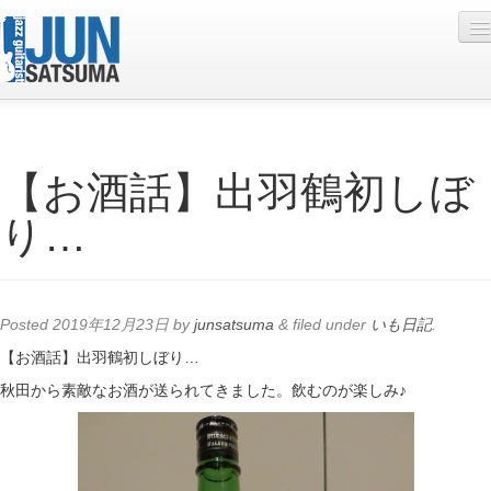
Profile
【お酒話】出羽鶴初しぼ
Live Schedule
り…
Discography
Diary
Photo
Posted
2019年12月23日
by
junsatsuma
&
filed under
いも日記
.
Contact
【お酒話】出羽鶴初しぼり…
秋田から素敵なお酒が送られてきました。飲むのが楽しみ♪
YouTube
Online Lesson