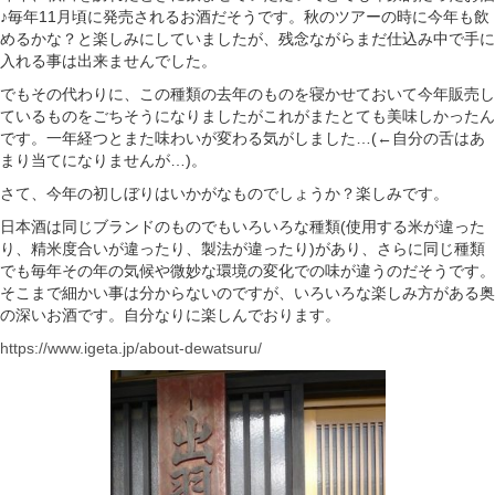
♪毎年11月頃に発売されるお酒だそうです。秋のツアーの時に今年も飲
めるかな？と楽しみにしていましたが、残念ながらまだ仕込み中で手に
入れる事は出来ませんでした。
でもその代わりに、この種類の去年のものを寝かせておいて今年販売し
ているものをごちそうになりましたがこれがまたとても美味しかったん
です。一年経つとまた味わいが変わる気がしました…(←自分の舌はあ
まり当てになりませんが…)。
さて、今年の初しぼりはいかがなものでしょうか？楽しみです。
日本酒は同じブランドのものでもいろいろな種類(使用する米が違った
り、精米度合いが違ったり、製法が違ったり)があり、さらに同じ種類
でも毎年その年の気候や微妙な環境の変化での味が違うのだそうです。
そこまで細かい事は分からないのですが、いろいろな楽しみ方がある奥
の深いお酒です。自分なりに楽しんでおります。
https://www.igeta.jp/about-dewatsuru/