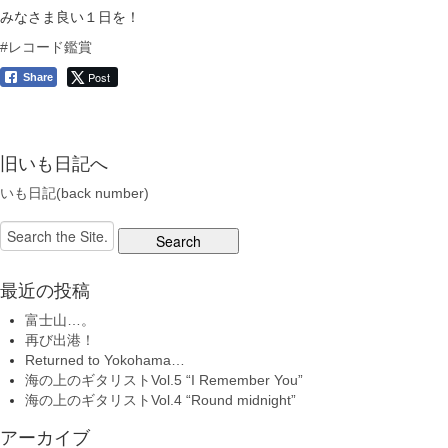
みなさま良い１日を！
#レコード鑑賞
Post
Share
旧いも日記へ
いも日記(back number)
Search
for:
最近の投稿
富士山…。
再び出港！
Returned to Yokohama…
海の上のギタリストVol.5 “I Remember You”
海の上のギタリストVol.4 “Round midnight”
アーカイブ