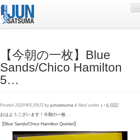
Profile
【今朝の一枚】Blue
Live Schedule
Sands/Chico Hamilton
Discography
5…
Diary
Photo
Contact
Posted
2020年5月8日
by
junsatsuma
&
filed under
いも日記
.
YouTube
おはようございます！今朝の一枚…
【Blue Sands/Chico Hamilton Quintet】
Online Lesson