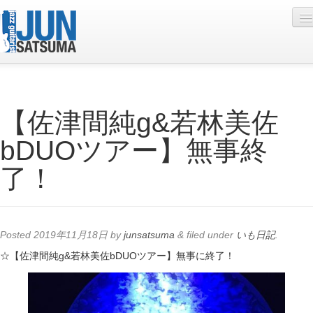
Profile
【佐津間純g&若林美佐
Live Schedule
bDUOツアー】無事終
Discography
了！
Diary
Photo
Contact
Posted
2019年11月18日
by
junsatsuma
&
filed under
いも日記
.
YouTube
☆【佐津間純g&若林美佐bDUOツアー】無事に終了！
Online Lesson