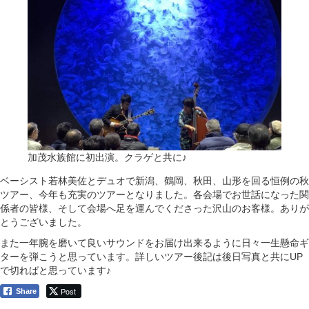
加茂水族館に初出演。クラゲと共に♪
ベーシスト若林美佐とデュオで新潟、鶴岡、秋田、山形を回る恒例の秋
ツアー、今年も充実のツアーとなりました。各会場でお世話になった関
係者の皆様、そして会場へ足を運んでくださった沢山のお客様。ありが
とうございました。
また一年腕を磨いて良いサウンドをお届け出来るように日々一生懸命ギ
ターを弾こうと思っています。詳しいツアー後記は後日写真と共にUP
で切ればと思っています♪
Post
Share