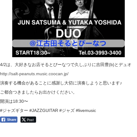
4/2は、大好きなお店そるとぴーなつで久しぶりに吉田豊(b)とデュオ
http://salt-peanuts.music.coocan.jp/
演奏する機会があることに感謝し大切に演奏しようと思います♪
ご都合つきましたらお出かけください。
開演は18:30〜
#ジャズギター #JAZZGUITAR #ジャズ #livemusic
Post
Share