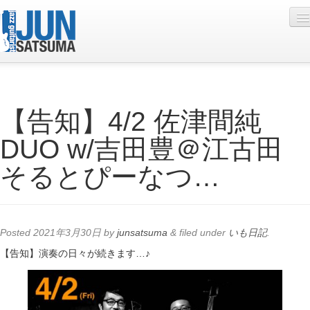
Profile
【告知】4/2 佐津間純
Live Schedule
DUO w/吉田豊＠江古田
Discography
そるとぴーなつ…
Diary
Photo
Contact
Posted
2021年3月30日
by
junsatsuma
&
filed under
いも日記
.
YouTube
【告知】演奏の日々が続きます…♪
Online Lesson