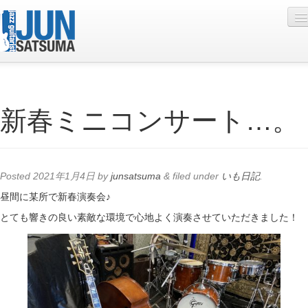
Profile
新春ミニコンサート…。
Live Schedule
Discography
Diary
Posted
2021年1月4日
by
junsatsuma
&
filed under
いも日記
.
Photo
昼間に某所で新春演奏会♪
とても響きの良い素敵な環境で心地よく演奏させていただきました！
Contact
YouTube
Online Lesson