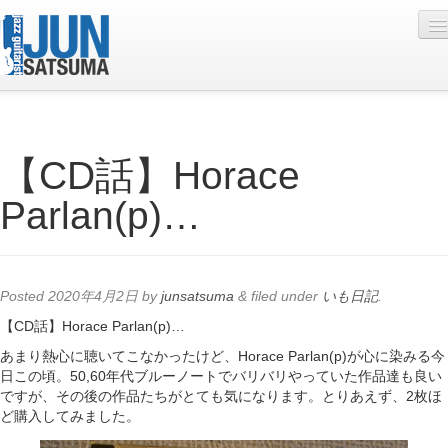
Profile
【CD話】Horace
Live Schedule
Parlan(p)…
Discography
Diary
Photo
Posted
2020年4月2日
by
junsatsuma
&
filed under
いも日記
.
Contact
【CD話】Horace Parlan(p)…
あまり熱心に聴いてこなかったけど、Horace Parlan(p)が心に染みる今
YouTube
日この頃。50,60年代ブルーノートでバリバリやっていた作品達も良い
ですが、その後の作品たちがとても気になります。とりあえず、2枚ほ
Online Lesson
ど購入してみました。