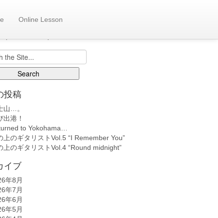
e
Online Lesson
も日記へ
back number)
の投稿
士山…。
び出港！
turned to Yokohama…
上のギタリストVol.5 “I Remember You”
上のギタリストVol.4 “Round midnight”
カイブ
26年8月
26年7月
26年6月
26年5月