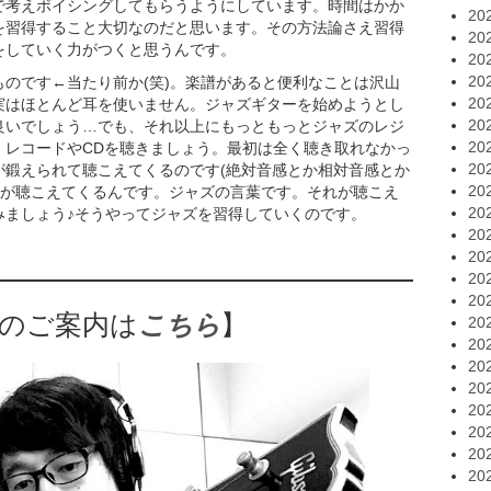
で考えボイシングしてもらうようにしています。時間はかか
20
を習得すること大切なのだと思います。その方法論さえ習得
20
をしていく力がつくと思うんです。
20
20
のです←当たり前か(笑)。楽譜があると便利なことは沢山
20
実はほとんど耳を使いません。ジャズギターを始めようとし
20
良いでしょう…でも、それ以上にもっともっとジャズのレジ
20
！レコードやCDを聴きましょう。最初は全く聴き取れなかっ
20
が鍛えられて聴こえてくるのです(絶対音感とか相対音感とか
20
葉が聴こえてくるんです。ジャズの言葉です。それが聴こえ
20
みましょう♪そうやってジャズを習得していくのです。
20
20
20
20
のご案内は
こちら
】
20
20
20
20
20
20
20
20