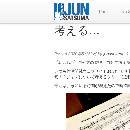
Profile
Live 
【JazzLa
考える…
Posted
2020年5月29日
by
junsatsuma
&
【JazzLab】ジャズの習得。自分で考え
いつも佐津間純ウェブサイトおよび”いも
気！？ジャズについて考えるシリーズ通称”J
最近は、家にいる時間が増えたので断捨