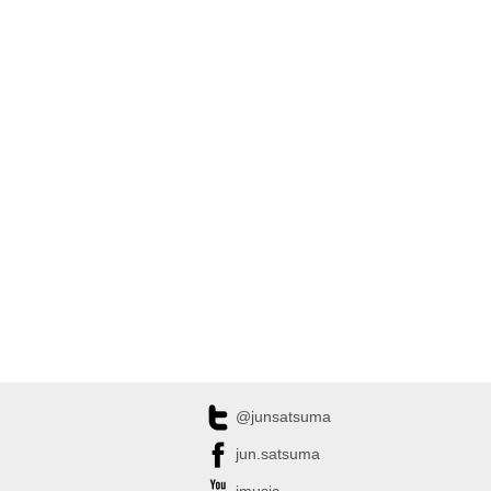
@junsatsuma
jun.satsuma
jmusic