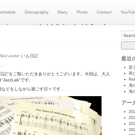
Schedule
Discography
Diary
Photo
Contact
YouTub
旧い
b】ジャズの習得。自分で
いも日記(
Search
for:
filed under
いも日記
.
最近
る…
富
再
日記”をご覧いただきありがとうございます。今回は、大人
Re
azzLab”です。
海の
離などをしながら過ごす日々です…
海の
アー
20
20
20
20