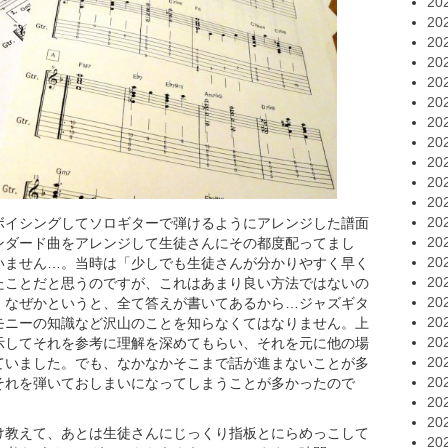
20
20
20
20
20
20
20
20
20
20
20
20
ボイシングしてソロギターで弾けるようにアレンジした譜面
20
ンダード曲をアレンジして生徒さんにその都度配ってまし
20
いません…。当時は「少しでも生徒さんが分かりやすく早く
20
たことだと思うのですが、これはあまり良い方法ではないの
20
。なぜかというと、全て答えが書いてあるから…ジャズギタ
20
モニーの知識など沢山のことを知らなくてはなりません。上
20
示してそれを参考に理解を深めてもらい、それを元に他の場
20
ていました。でも、なかなかそこまで話が進まないことが多
20
それを弾いておしまいになってしまうことが多かったので
20
20
け教えて、あとは生徒さんにじっくり指板とにらめっこして
20