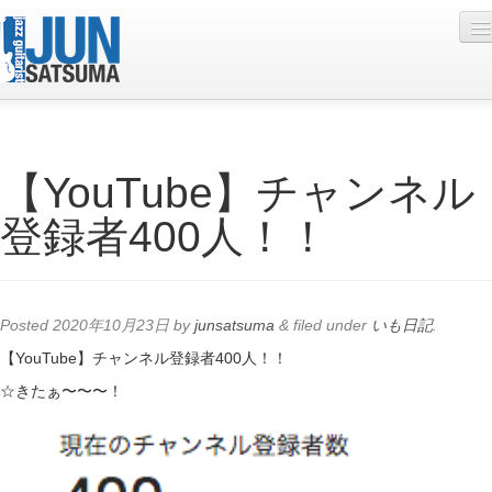
Profile
【YouTube】チャンネル
Live Schedule
登録者400人！！
Discography
Diary
Photo
Posted
2020年10月23日
by
junsatsuma
&
filed under
いも日記
.
Contact
【YouTube】チャンネル登録者400人！！
☆きたぁ〜〜〜！
YouTube
Online Lesson