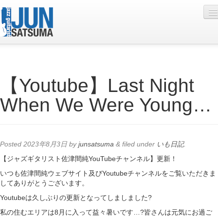
Profile
【Youtube】Last Night
Live Schedule
When We Were Young…
Discography
Diary
Photo
Posted
2023年8月3日
by
junsatsuma
&
filed under
いも日記
.
Contact
【ジャズギタリスト佐津間純YouTubeチャンネル】更新！
いつも佐津間純ウェブサイト及びYoutubeチャンネルをご覧いただきま
YouTube
してありがとうございます。
Online Lesson
Youtubeは久しぶりの更新となってしましました?
私の住むエリアは8月に入って益々暑いです…?皆さんは元気にお過ご