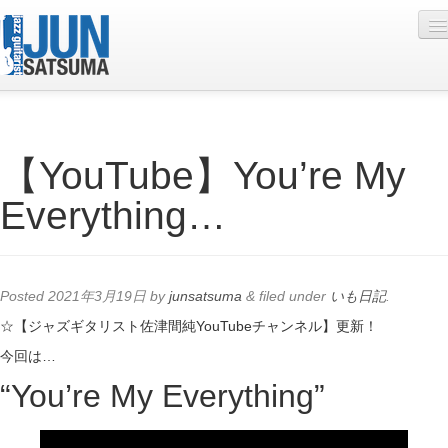
Profile
【YouTube】You’re My
Live Schedule
Everything…
Discography
Diary
Photo
Posted
2021年3月19日
by
junsatsuma
&
filed under
いも日記
.
Contact
☆【ジャズギタリスト佐津間純YouTubeチャンネル】更新！
今回は…
YouTube
“You’re My Everything”
Online Lesson