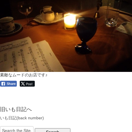
素敵なムードのお店です♪
Post
Share
旧いも日記へ
いも日記(back number)
Search