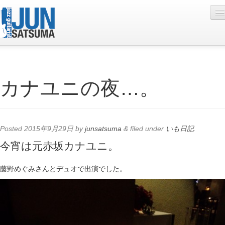
Profile
カナユニの夜…。
Live Schedule
Discography
Diary
Posted
2015年9月29日
by
junsatsuma
&
filed under
いも日記
.
Photo
今宵は元赤坂カナユニ。
Contact
藤野めぐみさんとデュオで出演でした。
YouTube
Online Lesson