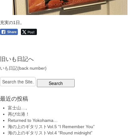
充実の1日。
Post
Share
旧いも日記へ
いも日記(back number)
Search
for:
最近の投稿
富士山…。
再び出港！
Returned to Yokohama…
海の上のギタリストVol.5 “I Remember You”
海の上のギタリストVol.4 “Round midnight”