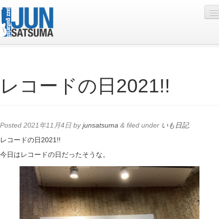
Profile
レコードの日2021!!
Live Schedule
Discography
Diary
Posted
2021年11月4日
by
junsatsuma
&
filed under
いも日記
.
Photo
レコードの日2021!!
今日はレコードの日だったそうな。
Contact
YouTube
Online Lesson